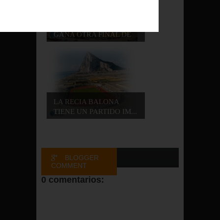
LA RECIA BALONA
/
GANA OTRA FINAL DE
...
LA RECIA BALONA
TIENE UN PARTIDO IM...
BLOGGER
COMMENT
0 comentarios:
FACEBOOK
COMMENT