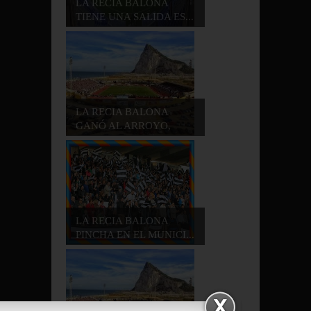
LA RECIA BALONA
TIENE UNA SALIDA ES...
LA RECIA BALONA
GANÓ AL ARROYO,
REG...
LA RECIA BALONA
PINCHA EN EL MUNICI...