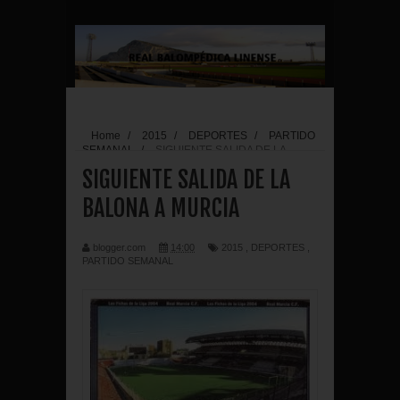
Home
/
2015
/
DEPORTES
/
PARTIDO
SEMANAL
/
SIGUIENTE SALIDA DE LA
BALONA A MURCIA
SIGUIENTE SALIDA DE LA
BALONA A MURCIA
blogger.com
14:00
2015
,
DEPORTES
,
PARTIDO SEMANAL