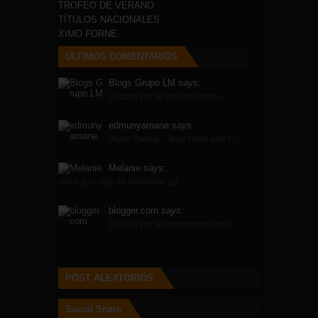
TROFEO DE VERANO
TÍTULOS NACIONALES
XIMO FORNE
ÚLTIMOS COMENTARIOS
Blogs Grupo LM
says:
Gracias por el artículo Narcis…
edmunyamane
says:
Wynn Palace - Jeux Hotel and C…
Melanie
says:
Once you sign an individual gu…
blogger.com
says:
Gracias por tu comentario Anón…
POST ALEATORIOS
Social Share