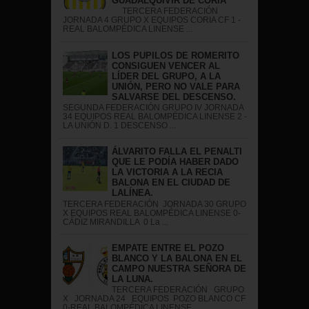
GUADALQUIVIR DE CÓRIA
TERCERA FEDERACIÓN
JORNADA 4 GRUPO X EQUIPOS CORIA CF 1 -
REAL BALOMPÉDICA LINENSE ...
LOS PUPILOS DE ROMERITO
CONSIGUEN VENCER AL
LÍDER DEL GRUPO, A LA
UNIÓN, PERO NO VALE PARA
SALVARSE DEL DESCENSO.
SEGUNDA FEDERACIÓN GRUPO IV JORNADA
34 EQUIPOS REAL BALOMPÉDICA LINENSE 2 -
LA UNIÓN D. 1 DESCENSO ...
ÁLVARITO FALLA EL PENALTI
QUE LE PODÍA HABER DADO
LA VICTORIA A LA RECIA
BALONA EN EL CIUDAD DE
LALÍNEA.
TERCERA FEDERACIÓN JORNADA 30 GRUPO
X EQUIPOS REAL BALOMPÉDICA LINENSE 0-
CÁDIZ MIRANDILLA 0 La ...
EMPATE ENTRE EL POZO
BLANCO Y LA BALONA EN EL
CAMPO NUESTRA SEÑORA DE
LA LUNA.
TERCERA FEDERACIÓN GRUPO
X JORNADA 24 EQUIPOS POZO BLANCO CF
0-REAL BALOMPÉDICA LINENSE ...