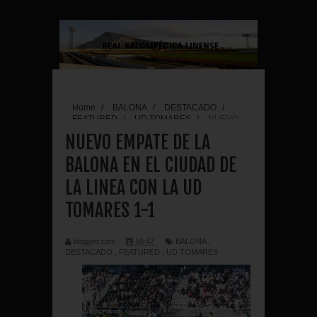
Home
/
BALONA
/
DESTACADO
/
FEATURED
/
UD TOMARES
/
NUEVO
EMPATE DE LA BALONA EN EL CIUDAD DE LA
NUEVO EMPATE DE LA
LINEA CON LA UD TOMARES 1-1
BALONA EN EL CIUDAD DE
LA LINEA CON LA UD
TOMARES 1-1
blogger.com
16:47
BALONA
,
DESTACADO
,
FEATURED
,
UD TOMARES