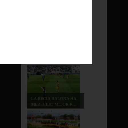
CASTAÑAZO EN EL
CIUDAD DE LA LÍNEA ...
EMPATE ENTRE EL POZO
BLANCO Y LA BA...
/
LA RECIA BALONA HA
MERECIDO MEJOR R...