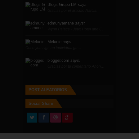
Blogs Grupo LM
says:
Gracias por el artículo Narcis…
edmunyamane
says:
Wynn Palace - Jeux Hotel and C…
Melanie
says:
Once you sign an individual gu…
blogger.com
says:
Gracias por tu comentario Anón…
POST ALEATORIOS
Social Share
Copyright © 2014
REAL BALOMPÉDICA