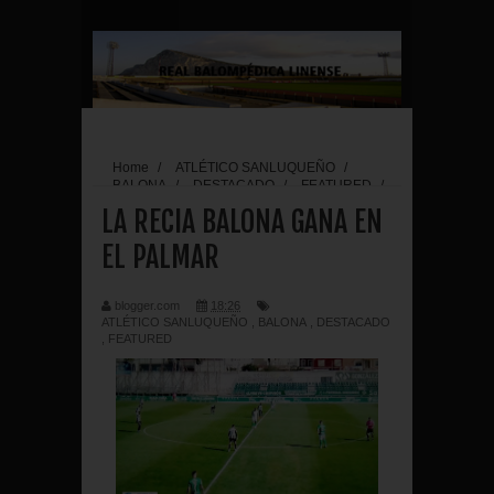
Home
/
ATLÉTICO SANLUQUEÑO
/
BALONA
/
DESTACADO
/
FEATURED
/
LA RECIA BALONA GANA EN EL PALMAR
LA RECIA BALONA GANA EN
EL PALMAR
blogger.com
18:26
ATLÉTICO SANLUQUEÑO
,
BALONA
,
DESTACADO
,
FEATURED