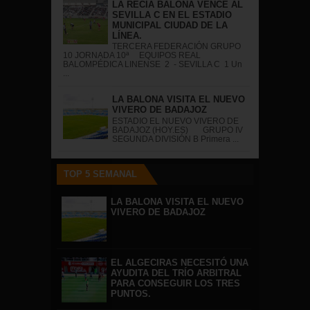
LA RECIA BALONA VENCE AL
SEVILLA C EN EL ESTADIO
MUNICIPAL CIUDAD DE LA
LÍNEA.
TERCERA FEDERACIÓN GRUPO
10 JORNADA 10ª EQUIPOS REAL
BALOMPÉDICA LINENSE 2 - SEVILLA C 1 Un
...
LA BALONA VISITA EL NUEVO
VIVERO DE BADAJOZ
ESTADIO EL NUEVO VIVERO DE
BADAJOZ (HOY.ES) GRUPO IV
SEGUNDA DIVISIÓN B Primera ...
TOP 5 SEMANAL
LA BALONA VISITA EL NUEVO
VIVERO DE BADAJOZ
EL ALGECIRAS NECESITÓ UNA
AYUDITA DEL TRÍO ARBITRAL
PARA CONSEGUIR LOS TRES
PUNTOS.