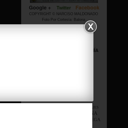
Google +
Facebook
Twitter
COPYRIGHT © NARCISO MALDONADO
Foto Por Cortesía: Balona
Te invitamos a visitar:
BALONA
DEPORTES Y MOTOR
CURIOSIDADES Y ASTRONOMÍA
POLÍTICA, CORRUPCIÓN Y
SANIDAD
Red de Blogs "GRUPO LM"
CURIOSIDADES
HISTORIA Y VIAJES
BALONA
CIENCIA Y TECNOLOGÍA
POLÍTICA
MEGA
ASTRONOMÍA
MOTOR