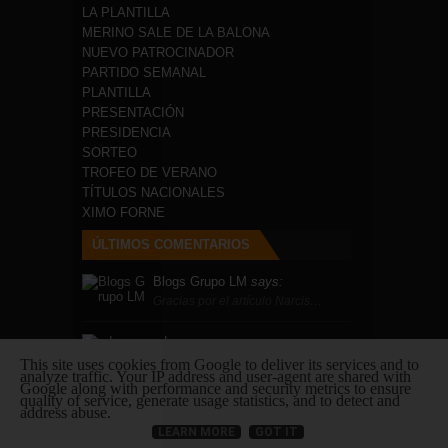
LA PLANTILLA
MERINO SALE DE LA BALONA
NUEVO PATROCINADOR
PARTIDO SEMANAL
PLANTILLA
PRESENTACIÓN
PRESIDENCIA
SORTEO
TROFEO DE VERANO
TÍTULOS NACIONALES
XIMO FORNE
ÚLTIMOS COMENTARIOS
Blogs Grupo LM
says:
Gracias por el artículo Narcis…
edmunyamane
says:
Wynn Palace - Jeux Hotel and C…
This site uses cookies from Google to deliver its services and to
analyze traffic. Your IP address and user-agent are shared with
Google along with performance and security metrics to ensure
quality of service, generate usage statistics, and to detect and
Melanie
says:
address abuse.
Once you sign an individual gu…
LEARN MORE
GOT IT