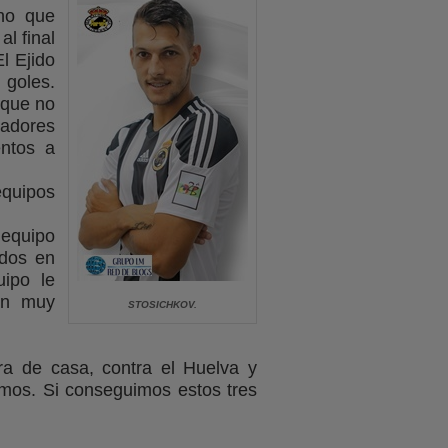
cho que
al final
l Ejido
 goles.
 que no
gadores
entos a
quipos
 equipo
ados en
uipo le
on muy
STOSICHKOV.
a de casa, contra el Huelva y
imos. Si conseguimos estos tres