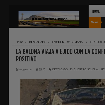
HOME
News
Home
/
DESTACADO
/
ENCUENTRO SEMANAL
/
FEATURED
CONFIANZA DE TRAERSE ALGO POSITIVO
LA BALONA VIAJA A EJIDO CON LA CONF
POSITIVO
blogger.com
15:23
DESTACADO
,
ENCUENTRO SEMANAL
,
FE