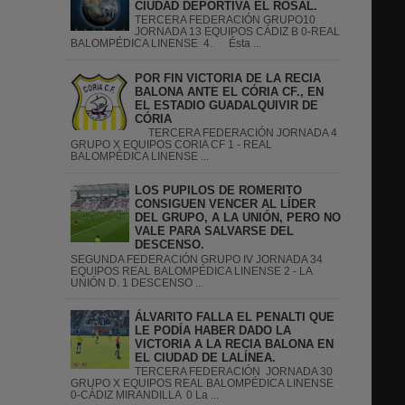
CIUDAD DEPORTIVA EL ROSAL.
TERCERA FEDERACIÓN GRUPO10
JORNADA 13 EQUIPOS CÁDIZ B 0-REAL
BALOMPÉDICA LINENSE 4. Ésta ...
POR FIN VICTORIA DE LA RECIA
BALONA ANTE EL CÓRIA CF., EN
EL ESTADIO GUADALQUIVIR DE
CÓRIA
TERCERA FEDERACIÓN JORNADA 4
GRUPO X EQUIPOS CORIA CF 1 - REAL
BALOMPÉDICA LINENSE ...
LOS PUPILOS DE ROMERITO
CONSIGUEN VENCER AL LÍDER
DEL GRUPO, A LA UNIÓN, PERO NO
VALE PARA SALVARSE DEL
DESCENSO.
S
SEGUNDA FEDERACIÓN GRUPO IV JORNADA 34
EQUIPOS REAL BALOMPÉDICA LINENSE 2 - LA
UNIÓN D. 1 DESCENSO ...
ÁLVARITO FALLA EL PENALTI QUE
LE PODÍA HABER DADO LA
VICTORIA A LA RECIA BALONA EN
EL CIUDAD DE LALÍNEA.
TERCERA FEDERACIÓN JORNADA 30
GRUPO X EQUIPOS REAL BALOMPÉDICA LINENSE
0-CÁDIZ MIRANDILLA 0 La ...