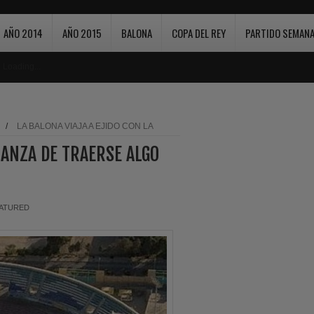
AÑO 2014
AÑO 2015
BALONA
COPA DEL REY
PARTIDO SEMANA
Loading...
/
LA BALONA VIAJA A EJIDO CON LA
IANZA DE TRAERSE ALGO
ATURED