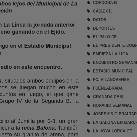
obos lejos del Municipal de La
CORDOBA B
pción
CÁDIZ CF.
DATOS
La Línea la jornada anterior
DEPORTES
ueno ganando en el Ejido.
EL PALO CF
go en el Estadio Municipal
EL PRESIDENTE CUM
o
EMPIEZA LA LIGA
ENCUENTRO SEMANA
edio en este encuentro.
ESTADIO MUNICIPAL
FC. VILANOVENSE
a
, situados ambos equipos en la
uipos se juegan mucho en este
FUENLABRADA
puntos en juego, el que gane
GRANADA CF B
Grupo IV de la Segunda B, la
HORARIO SEMANAL
JOSEPH´S GIBRALTAR
lio al Jumilla por 0-3, un gran
LA BALONA EN MARC
ncer a la
recia Balona
. También
LA HOYA LORCA CF
uesto su granito de arena, para