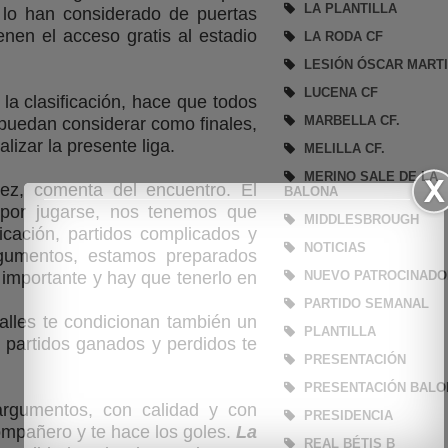
LA PLANTILLA
do lo han considerado de puertas
enen el acceso gratis al estadio
LA RODA CF
LESIÓN ÓSCAR MART
LUCENA CF
 la clasificación, hace que todos
MARBELLA CF.
 puedan considerar como finales,
lizar la presente liga.
MELILLA CF.
MERINO SALE DE LA
lez, comenta del encuentro. El
BALONA
por jugarse, nos tenemos que
MIDDLESBROUGH
ficación, partidos complicados y
NOTICIAS
rgumentos, estamos preparados
importante y hay que tenerlo en
NUEVO PATROCINADO
PARTIDO SEMANAL
lles te condicionan también un
PLANTILLA
 partidos ganados y perdidos te
PRESENTACIÓN
PRESENTACIÓN BALO
rgumentos, con calidad y con
PRESIDENCIA
ompañero y te hace los goles.
La
REAL BÉTIS B