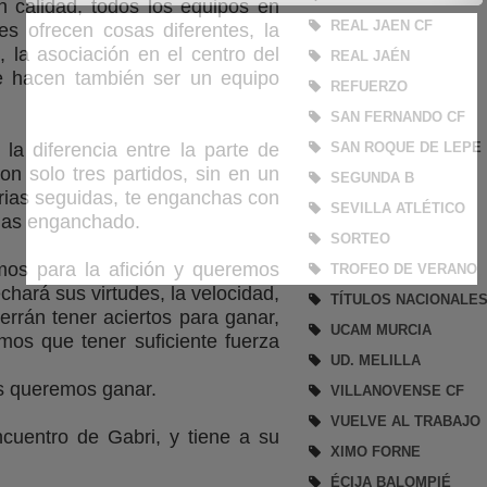
 calidad, todos los equipos en
REAL JAEN CF
es ofrecen cosas diferentes, la
, la asociación en el centro del
REAL JAÉN
le hacen también ser un equipo
REFUERZO
SAN FERNANDO CF
 la diferencia entre la parte de
SAN ROQUE DE LEPE
son solo tres partidos, sin en un
SEGUNDA B
orias seguidas, te enganchas con
SEVILLA ATLÉTICO
edas enganchado.
SORTEO
mos para la afición y queremos
TROFEO DE VERANO
/
hará sus virtudes, la velocidad,
TÍTULOS NACIONALE
rrán tener aciertos para ganar,
UCAM MURCIA
s que tener suficiente fuerza
UD. MELILLA
os queremos ganar.
VILLANOVENSE CF
VUELVE AL TRABAJO
ncuentro de Gabri, y tiene a su
XIMO FORNE
ÉCIJA BALOMPIÉ