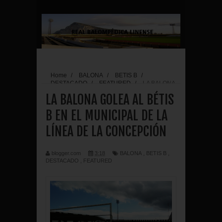
Home
/
BALONA
/
BETIS B
/
DESTACADO
/
FEATURED
/
LA BALONA
GOLEA AL BÉTIS B EN EL MUNICIPAL DE LA
LA BALONA GOLEA AL BÉTIS
LÍNEA DE LA CONCEPCIÓN
B EN EL MUNICIPAL DE LA
LÍNEA DE LA CONCEPCIÓN
blogger.com
3:18
BALONA
,
BETIS B
,
DESTACADO
,
FEATURED