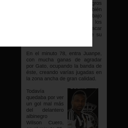
entrada le dio a los albinegros
más fuerza en ataque, también
haciendo un gran trabajo
presionando, para que los
visitantes, no pudiesen sacar
con facilidad el balón desde su
área.
/
En el minuto 78, entra Juanpe,
con mucha ganas de agradar
por Gato, ocupando la banda de
éste, creando varías jugadas en
la zona ancha de gran calidad.
Todavía
quedaba por ver
un gol mal más
del delantero
albinegro
Wilson Cuero,