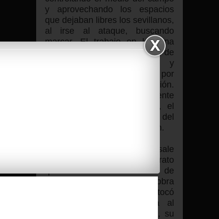
y aprovechando los espacios
que dejaban libres los sevillanos,
al irse al ataque, buscando
marcar. El trabajo en la zona
ancha perfecto, con un Sana de
líder, robando balones y
sacrificándose mucho, por
mantener el nivel y la presión.
Abenza cumplió perfectamente
la misión de Ismael Chico, el
equipo no noto la ausencia del
de La Línea de la Concepción.
En el minuto 71 Stoischkov, sale
y entra Wilson Cuero, en el rato
que estuvo en el terreno de
juego, demostró que le sobra
calidad, la primera vez que tocó
el balón, puso a prueba al
portero del equipo sevillano, su