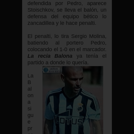
defendida por Pedro, aparece
Stoischkov, se lleva el balón, un
defensa del equipo bético lo
zancadillea y le hace penalti.
El penalti, lo tira Sergio Molina,
batiendo al portero Pedro,
colocando el 1-0 en el marcador.
La recia Balona
ya tenía el
partido a donde lo quería.
La
B
al
on
a
si
gu
e
pr