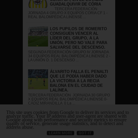
GUADALQUIVIR DE CÓRIA
TERCERA FEDERACIÓN
JORNADA 4 GRUPO X EQUIPOS CORIA CF 1 -
REAL BALOMPÉDICA LINENSE ...
LOS PUPILOS DE ROMERITO
CONSIGUEN VENCER AL
LÍDER DEL GRUPO, A LA
UNIÓN, PERO NO VALE PARA
SALVARSE DEL DESCENSO.
SEGUNDA FEDERACIÓN GRUPO IV JORNADA
34 EQUIPOS REAL BALOMPÉDICA LINENSE 2 -
LA UNIÓN D. 1 DESCENSO ...
ÁLVARITO FALLA EL PENALTI
QUE LE PODÍA HABER DADO
LA VICTORIA A LA RECIA
BALONA EN EL CIUDAD DE
LALÍNEA.
TERCERA FEDERACIÓN JORNADA 30 GRUPO
X EQUIPOS REAL BALOMPÉDICA LINENSE 0-
CÁDIZ MIRANDILLA 0 La ...
This site uses cookies from Google to deliver its services and to
EMPATE ENTRE EL POZO
analyze traffic. Your IP address and user-agent are shared with
BLANCO Y LA BALONA EN EL
Google along with performance and security metrics to ensure
quality of service, generate usage statistics, and to detect and
CAMPO NUESTRA SEÑORA DE
address abuse.
LA LUNA.
LEARN MORE
GOT IT
TERCERA FEDERACIÓN GRUPO
X JORNADA 24 EQUIPOS POZO BLANCO CF