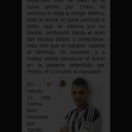
esperada, robo de balón en la
zona ancha por Chico, el
esférico le llega a Sergio Molina,
éste le lanza un pase perfecto a
Gato, que se interna por su
banda, centrando hacia el área
del equipo bético y Stoischkov,
más listo que el hambre, supera
al defensa, se revuelve, y a
media vuelta introduce el balón
en la portería defendida por
Pedro, el 2-0 subió al marcador.
En el
minuto
17, una
contra
bien
montada
por
Sergio