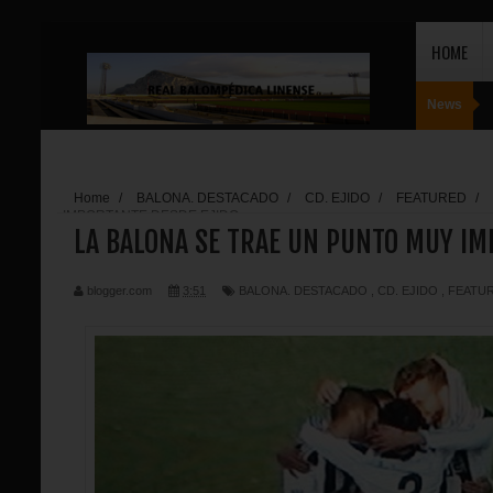
HOME
News
Home
/
BALONA. DESTACADO
/
CD. EJIDO
/
FEATURED
/
IMPORTANTE DESDE EJIDO
LA BALONA SE TRAE UN PUNTO MUY IM
blogger.com
3:51
BALONA. DESTACADO
,
CD. EJIDO
,
FEATU