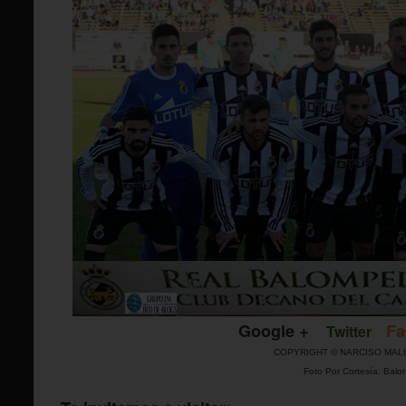
Google +
Fa
Twitter
COPYRIGHT © NARCISO MAL
Foto Por Cortesía: Balo