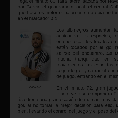
llega el minuto 66, falta lateral sacada por Nav
por García el guardameta local, el central Sufí
que hace es meter el balón en su propia porter
en el marcador 0-1.
Los albinegros aumentan la 
achicando los espacios, e
equipo local, los locales e
están tocados por el gol re
salirse del encuentro.
La 
mucha tranquilidad en 
movimientos las espaldas d
segundo gol y cerrar el enc
de juego, entrando en el mis
En el minuto 72, gran jugad
CANARIO
fondo, ve a su compañero Fra
éste tiene una gran ocasión de marcar, muy cla
gol, al no tomar la mejor decisión para ello.
bien, llevando el control del juego y el peso de