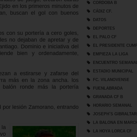
CORDOBA B
 Ejido en los primeros minutos de
CÁDIZ CF.
stan, buscan el gol con buenos
DATOS
DEPORTES
s con su portería a cero goles,
EL PALO CF
les no dejaban de apretar y de
EL PRESIDENTE CUM
ntiago. Dominio e iniciativa del
iende bien y ordenadamente,
EMPIEZA LA LIGA
ENCUENTRO SEMANA
ESTADIO MUNICIPAL
ezan a estirarse y zafarse del
urra más en la zona ancha. los
FC. VILANOVENSE
l balón ronde más la portería
FUENLABRADA
GRANADA CF B
HORARIO SEMANAL
d por lesión Zamorano, entrando
JOSEPH´S GIBRALTAR
LA BALONA EN MARC
 la
LA HOYA LORCA CF
ivo