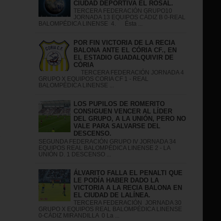
CIUDAD DEPORTIVA EL ROSAL.
TERCERA FEDERACIÓN GRUPO10
JORNADA 13 EQUIPOS CÁDIZ B 0-REAL
BALOMPÉDICA LINENSE 4. Ésta ...
POR FIN VICTORIA DE LA RECIA
BALONA ANTE EL CÓRIA CF., EN
EL ESTADIO GUADALQUIVIR DE
CÓRIA
TERCERA FEDERACIÓN JORNADA 4
GRUPO X EQUIPOS CORIA CF 1 - REAL
BALOMPÉDICA LINENSE ...
LOS PUPILOS DE ROMERITO
CONSIGUEN VENCER AL LÍDER
DEL GRUPO, A LA UNIÓN, PERO NO
VALE PARA SALVARSE DEL
DESCENSO.
S
SEGUNDA FEDERACIÓN GRUPO IV JORNADA 34
EQUIPOS REAL BALOMPÉDICA LINENSE 2 - LA
UNIÓN D. 1 DESCENSO ...
ÁLVARITO FALLA EL PENALTI QUE
LE PODÍA HABER DADO LA
VICTORIA A LA RECIA BALONA EN
EL CIUDAD DE LALÍNEA.
TERCERA FEDERACIÓN JORNADA 30
GRUPO X EQUIPOS REAL BALOMPÉDICA LINENSE
0-CÁDIZ MIRANDILLA 0 La ...