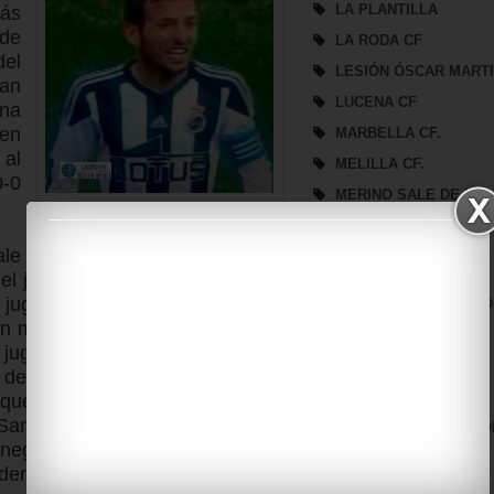
LA PLANTILLA
ás
 de
LA RODA CF
del
LESIÓN ÓSCAR MART
ban
LUCENA CF
ona
uen
MARBELLA CF.
 al
MELILLA CF.
0-0
MERINO SALE DE LA
BALONA
ISMAEL CHICO
MIDDLESBROUGH
le
NOTICIAS
el jugador local, consigue hacer
 jugadores albinegros, se planta
NUEVO PATROCINADO
n mucha tranquilidad le cubre la
PARTIDO SEMANAL
 jugador local, echando el balón
PLANTILLA
del susto, ajustan las marcas,
PRESENTACIÓN
que los locales consiguieran
 Santiago.
La Balona
empieza a
PRESENTACIÓN BALO
inegros, se llenan de paciencia,
PRESIDENCIA
dentro de la portería de García,
REAL BÉTIS B