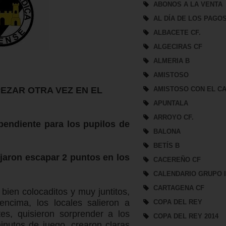
ABONOS A LA VENTA
AL DÍA DE LOS PAGO
ALBACETE CF.
ALGECIRAS CF
ALMERIA B
AMISTOSO
EZAR OTRA VEZ EN EL
AMISTOSO CON EL CA
APUNTALA
ARROYO CF.
pendiente para los pupilos de
BALONA
BETÍS B
ejaron escapar 2 puntos en los
CACEREÑO CF
CALENDARIO GRUPO 
CARTAGENA CF
 bien colocaditos y muy juntitos,
ncima, los locales salieron a
COPA DEL REY
tes, quisieron sorprender a los
COPA DEL REY 2014
minutos de juego, crearon claras