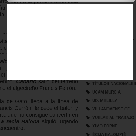
arro, contra la portería defendida
an, al querer sacar el balón, lo
REAL JAEN CF
ía, adelantando a los albinegros
REAL JAÉN
REFUERZO
SAN FERNANDO CF
presión sobre el equipo local,
vitando las penetraciones del
SAN ROQUE DE LEPE
mpiezan a dar sensación de que
SEGUNDA B
cibido, el zarpazo los lleva a
SEVILLA ATLÉTICO
Balona
muy bien plantada, con
SORTEO
su juego, buscando con sus
el equipo local, para meter el
TROFEO DE VERANO
/
uentro.
Canario
salio del terreno
TÍTULOS NACIONALE
mo el algecireño Francis Ferrón.
UCAM MURCIA
a de Gato, llega a la línea de
UD. MELILLA
ncis Cerrón, le cede el balón y
VILLANOVENSE CF
ra, que no consigue convertir en
VUELVE AL TRABAJO
La recia Balona
siguió jugando
XIMO FORNE
l encuentro.
ÉCIJA BALOMPIÉ