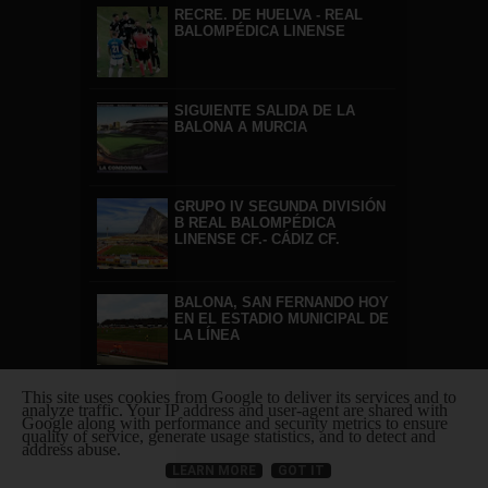
RECRE. DE HUELVA - REAL
BALOMPÉDICA LINENSE
SIGUIENTE SALIDA DE LA
BALONA A MURCIA
GRUPO IV SEGUNDA DIVISIÓN
B REAL BALOMPÉDICA
LINENSE CF.- CÁDIZ CF.
BALONA, SAN FERNANDO HOY
EN EL ESTADIO MUNICIPAL DE
LA LÍNEA
This site uses cookies from Google to deliver its services and to
Labels
analyze traffic. Your IP address and user-agent are shared with
Google along with performance and security metrics to ensure
quality of service, generate usage statistics, and to detect and
2014
address abuse.
2015
LEARN MORE
GOT IT
ABONOS A LA VENTA