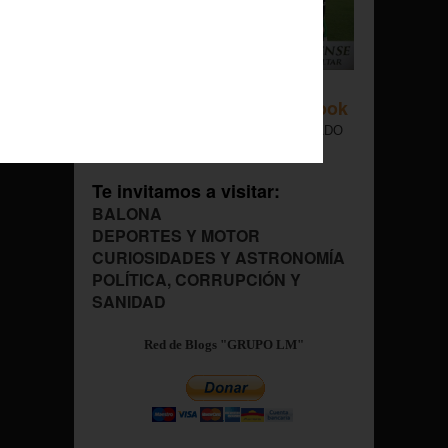
Google +
Facebook
Twitter
COPYRIGHT © NARCISO MALDONADO
Foto Por Cortesía: Balona
/
Te invitamos a visitar:
BALONA
DEPORTES Y MOTOR
CURIOSIDADES Y ASTRONOMÍA
POLÍTICA, CORRUPCIÓN Y
SANIDAD
Red de Blogs "GRUPO LM"