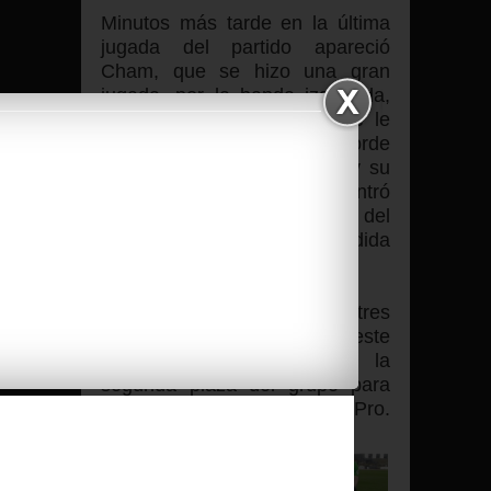
Minutos más tarde en la última
jugada del partido apareció
Cham, que se hizo una gran
jugada, por la banda izquierda,
sorteando a todo aquel que le
salia al paso, llegando al borde
del área de los murcianos y su
disparo potente no encontró
portería, salió muy cerca del
larguero de la portería defendida
por Nero Champagne.
Los albinegros consiguen tres
puntos muy importantes en este
encuentro, para seguir en la
segunda plaza del grupo para
ascender a la liga Pro.