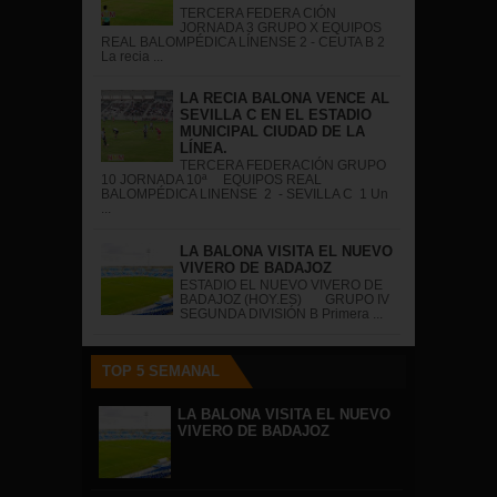
TERCERA FEDERA CIÓN
JORNADA 3 GRUPO X EQUIPOS
REAL BALOMPÉDICA LÍNENSE 2 - CEUTA B 2
La recia ...
LA RECIA BALONA VENCE AL
SEVILLA C EN EL ESTADIO
MUNICIPAL CIUDAD DE LA
LÍNEA.
TERCERA FEDERACIÓN GRUPO
10 JORNADA 10ª EQUIPOS REAL
BALOMPÉDICA LINENSE 2 - SEVILLA C 1 Un
...
LA BALONA VISITA EL NUEVO
VIVERO DE BADAJOZ
ESTADIO EL NUEVO VIVERO DE
BADAJOZ (HOY.ES) GRUPO IV
SEGUNDA DIVISIÓN B Primera ...
TOP 5 SEMANAL
LA BALONA VISITA EL NUEVO
VIVERO DE BADAJOZ