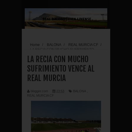
Home
/
BALONA
/
REAL MURCIA CF
/
LA RECIA CON MUCHO SUFRIMIENTO
VENCE AL REAL MURCIA
LA RECIA CON MUCHO
SUFRIMIENTO VENCE AL
REAL MURCIA
blogger.com
23:53
BALONA
,
REAL MURCIA CF