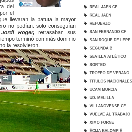
ta del
REAL JAEN CF
por el
REAL JAÉN
que llevaran la batuta la mayor
REFUERZO
ero no podían, solo conseguían
e
Jordi Roger,
retrasaban sus
SAN FERNANDO CF
r tiempo terminó con más dominio
SAN ROQUE DE LEPE
no la resolvieron.
SEGUNDA B
SEVILLA ATLÉTICO
SORTEO
TROFEO DE VERANO
/
TÍTULOS NACIONALE
UCAM MURCIA
UD. MELILLA
VILLANOVENSE CF
VUELVE AL TRABAJO
XIMO FORNE
ÉCIJA BALOMPIÉ