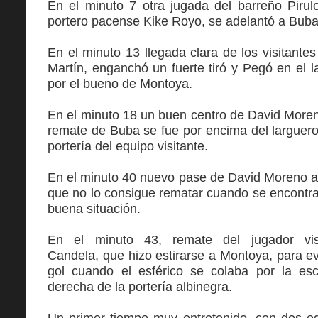
En el minuto 7 otra jugada del barreño Pirulo
portero pacense Kike Royo, se adelantó a Buba 
En el minuto 13 llegada clara de los visitant
Martín, enganchó un fuerte tiró y Pegó en el l
por el bueno de Montoya.
En el minuto 18 un buen centro de David Moren
remate de Buba se fue por encima del larguero
portería del equipo visitante.
En el minuto 40 nuevo pase de David Moreno 
que no lo consigue rematar cuando se encontr
buena situación.
En el minuto 43, remate del jugador visi
Candela, que hizo estirarse a Montoya, para evi
gol cuando el esférico se colaba por la es
derecha de la portería albinegra.
Un primer tiempo muy entretenido, con dos e