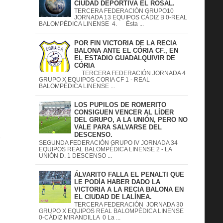
CIUDAD DEPORTIVA EL ROSAL.
TERCERA FEDERACIÓN GRUPO10
JORNADA 13 EQUIPOS CÁDIZ B 0-REAL
BALOMPÉDICA LINENSE 4. Ésta ...
POR FIN VICTORIA DE LA RECIA
BALONA ANTE EL CÓRIA CF., EN
EL ESTADIO GUADALQUIVIR DE
CÓRIA
TERCERA FEDERACIÓN JORNADA 4
GRUPO X EQUIPOS CORIA CF 1 - REAL
BALOMPÉDICA LINENSE ...
LOS PUPILOS DE ROMERITO
CONSIGUEN VENCER AL LÍDER
DEL GRUPO, A LA UNIÓN, PERO NO
VALE PARA SALVARSE DEL
DESCENSO.
S
SEGUNDA FEDERACIÓN GRUPO IV JORNADA 34
EQUIPOS REAL BALOMPÉDICA LINENSE 2 - LA
UNIÓN D. 1 DESCENSO ...
ÁLVARITO FALLA EL PENALTI QUE
LE PODÍA HABER DADO LA
VICTORIA A LA RECIA BALONA EN
EL CIUDAD DE LALÍNEA.
TERCERA FEDERACIÓN JORNADA 30
GRUPO X EQUIPOS REAL BALOMPÉDICA LINENSE
0-CÁDIZ MIRANDILLA 0 La ...