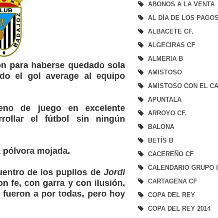
ABONOS A LA VENTA
AL DÍA DE LOS PAGO
ALBACETE CF.
ALGECIRAS CF
ALMERIA B
ón para haberse quedado sola
AMISTOSO
do el gol average al equipo
AMISTOSO CON EL CA
APUNTALA
reno de juego en excelente
ARROYO CF.
ollar el fútbol sin ningún
BALONA
BETÍS B
la pólvora mojada.
CACEREÑO CF
CALENDARIO GRUPO 
uentro de los pupilos de
Jordi
CARTAGENA CF
n fe, con garra y con ilusión,
 fueron a por todas, pero hoy
COPA DEL REY
COPA DEL REY 2014