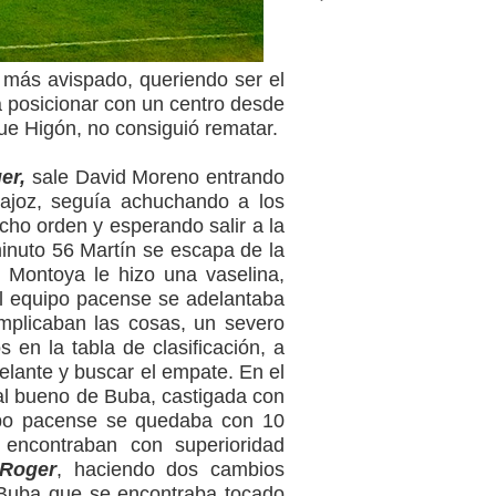
 más avispado, queriendo ser el
a posicionar con un centro desde
ue Higón, no consiguió rematar.
er,
sale David Moreno entrando
dajoz, seguía achuchando a los
cho orden y esperando salir a la
 minuto 56 Martín se escapa de la
ó Montoya le hizo una vaselina,
 El equipo pacense se adelantaba
omplicaban las cosas, un severo
en la tabla de clasificación, a
delante y buscar el empate. En el
al bueno de Buba, castigada con
quipo pacense se quedaba con 10
 encontraban con superioridad
Roger
, haciendo dos cambios
o Buba que se encontraba tocado