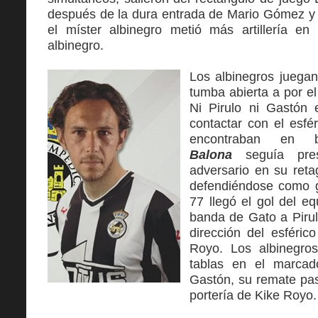
después de la dura entrada de Mario Gómez y
el míster albinegro metió más artillería e
albinegro.
Los albinegros juegan
tumba abierta a por e
Ni Pirulo ni Gastón
contactar con el esf
encontraban en 
Balona
seguía pre
adversario en su reta
defendiéndose como g
77 llegó el gol del e
banda de Gato a Pirul
dirección del esféric
Royo. Los albinegro
tablas en el marcad
Gastón, su remate pas
portería de Kike Royo.