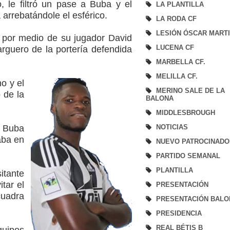
, le filtró un pase a Buba y el
LA PLANTILLA
arrebatándole el esférico.
LA RODA CF
LESIÓN ÓSCAR MART
es por medio de su jugador David
LUCENA CF
arguero de la portería defendida
MARBELLA CF.
MELILLA CF.
o y el
MERINO SALE DE LA
 de la
BALONA
MIDDLESBROUGH
a Buba
NOTICIAS
aba en
NUEVO PATROCINADO
PARTIDO SEMANAL
PLANTILLA
tante
tar el
PRESENTACIÓN
cuadra
PRESENTACIÓN BALO
PRESIDENCIA
REAL BÉTIS B
quipos