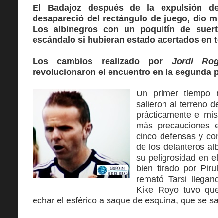
El Badajoz después de la expulsión d
desapareció del rectángulo de juego, dio m
Los albinegros con un poquitín de suert
escándalo si hubieran estado acertados en t
Los cambios realizado por
Jordi Rog
revolucionaron el encuentro en la segunda 
Un primer tiempo 
salieron al terreno 
prácticamente el m
más precauciones 
cinco defensas y co
de los delanteros al
su peligrosidad en e
bien tirado por Piru
remató Tarsi llegan
Kike Royo tuvo qu
echar el esférico a saque de esquina, que se sa