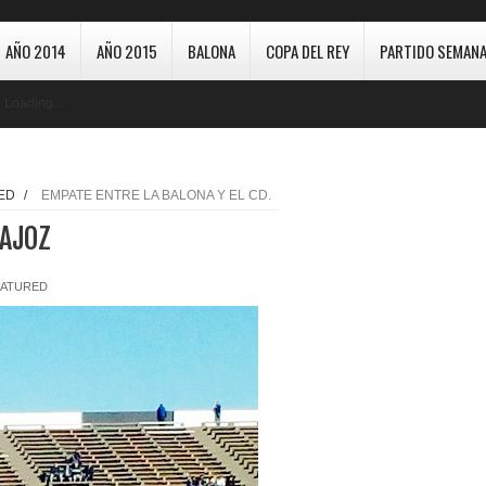
AÑO 2014
AÑO 2015
BALONA
COPA DEL REY
PARTIDO SEMANA
Loading...
ED
/
EMPATE ENTRE LA BALONA Y EL CD.
DAJOZ
EATURED