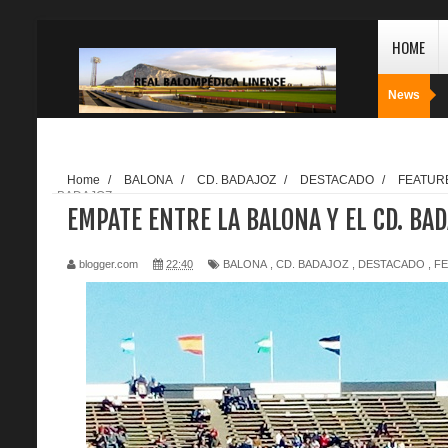
HOME
News
Home
/
BALONA
/
CD. BADAJOZ
/
DESTACADO
/
FEATUR
BADAJOZ
EMPATE ENTRE LA BALONA Y EL CD. BA
blogger.com
22:40
BALONA
,
CD. BADAJOZ
,
DESTACADO
,
F