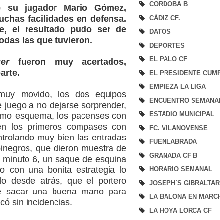
CORDOBA B
e su jugador Mario Gómez,
uchas facilidades en defensa.
CÁDIZ CF.
e, el resultado pudo ser de
DATOS
odas las que tuvieron.
DEPORTES
EL PALO CF
er
fueron muy acertados,
parte.
EL PRESIDENTE CUM
EMPIEZA LA LIGA
muy movido, los dos equipos
ENCUENTRO SEMANA
de juego a no dejarse sorprender,
ESTADIO MUNICIPAL
ismo esquema, los pacenses con
en los primeros compases con
FC. VILANOVENSE
ntrolando muy bien las entradas
FUENLABRADA
binegros, que dieron muestra de
GRANADA CF B
l minuto 6, un saque de esquina
lo con una bonita estrategia lo
HORARIO SEMANAL
do desde atrás, que el portero
JOSEPH´S GIBRALTAR
e sacar una buena mano para
LA BALONA EN MARC
có sin incidencias.
LA HOYA LORCA CF