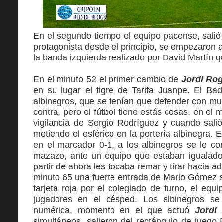
En
el segundo tiempo el equipo pacense, salió
protagonista desde el principio, se empezaron 
la banda izquierda realizado por David Martín q
En el minuto 52 el primer cambio de
Jordi Rog
en su lugar el tigre de Tarifa Juanpe. El Ba
albinegros, que se tenían que defender con mu
contra, pero el fútbol tiene estás cosas, en el
vigilancia de Sergio Rodríguez y cuando sali
metiendo el esférico en la portería albinegra.
en el marcador 0-1, a los albinegros se le c
mazazo, ante un equipo que estaban igualados 
partir de ahora les tocaba remar y tirar hacia a
minuto 65 una fuerte entrada de Mario Gómez 
tarjeta roja por el colegiado de turno, el e
jugadores en el césped. Los albinegros se
numérica, momento en el que actuó
Jordi 
simultáneos, salieron del rectángulo de jueg