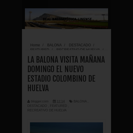
Home
/
BALONA
/
DESTACADO
/
FEATURED
/
RECREATIVO DE HUELVA
/
LA BALONA VISITA MAÑANA DOMINGO EL
LA BALONA VISITA MAÑANA
NUEVO ESTADIO COLOMBINO DE HUELVA
DOMINGO EL NUEVO
ESTADIO COLOMBINO DE
HUELVA
blogger.com
12:14
BALONA
,
DESTACADO
,
FEATURED
,
RECREATIVO DE HUELVA