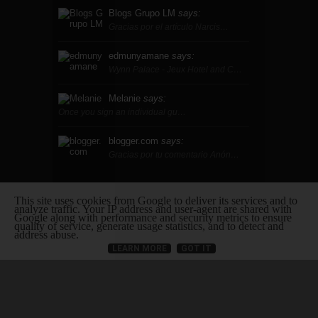
Blogs Grupo LM
says:
Gracias por el artículo Narcis…
edmunyamane
says:
Wynn Palace - Jeux Hotel and C…
Melanie
says:
Once you sign an individual gu…
blogger.com
says:
Gracias por tu comentario Anón…
This site uses cookies from Google to deliver its services and to
analyze traffic. Your IP address and user-agent are shared with
POST ALEATORIOS
Google along with performance and security metrics to ensure
quality of service, generate usage statistics, and to detect and
address abuse.
Social Share
LEARN MORE
GOT IT