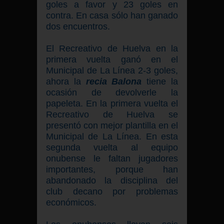
goles a favor y 23 goles en
contra. En casa sólo han ganado
dos encuentros.
El Recreativo de Huelva en la
primera vuelta ganó en el
Municipal de La Línea 2-3 goles,
ahora la
recia Balona
tiene la
ocasión de devolverle la
papeleta. En la primera vuelta el
Recreativo de Huelva se
presentó con mejor plantilla en el
Municipal de La Línea. En esta
segunda vuelta al equipo
onubense le faltan jugadores
importantes, porque han
abandonado la disciplina del
club decano por problemas
económicos.