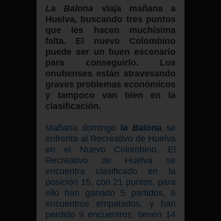
La Balona
viaja mañana a
Huelva, buscando tres puntos
que les hacen muchísima
falta. El nuevo Colombino
puede ser un buen escenario
para conseguirlo. Los
onubenses están atravesando
graves problemas económicos
y tampoco van bien en la
clasificación.
Mañana domingo
la Balona
se
enfrenta al Recreativo de Huelva
en el Nuevo Colombino. El
Recreativo de Huelva se
encuentra clasificado en la
posición 15, con 21 puntos, para
ello han ganado 5 partidos, 6
encuentros empatados, y han
perdido 9 encuentros, tienen 14