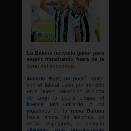
La Balona necesita ganar para
seguir transitando fuera de la
zona del descenso.
Manolo Ruiz
, no podrá contar
con el lateral León por sanción
en el Nuevo Colombino, la plaza
de León la podrá ocupar el
linense Javi Gallardo. A los
jugadores de la
recia
Balona
hasta ahora las lesiones los
están respetando, el botiquín
albinegro está prácticamente