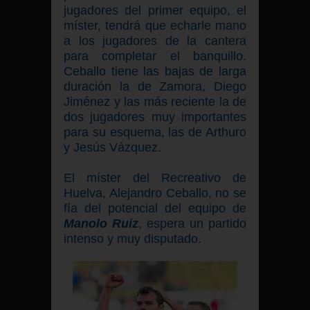
jugadores del primer equipo, el
míster, tendrá que echarle mano
a los jugadores de la cantera
para completar el banquillo.
Ceballo tiene las bajas de larga
duración la de Zamora, Diego
Jiménez y las más reciente la de
dos jugadores muy importantes
para su esquema, las de Arthuro
y Jesús Vázquez.
El míster del Recreativo de
Huelva, Alejandro Ceballo, no se
fía del potencial del equipo de
Manolo Ruiz
, espera un partido
intenso y muy disputado.