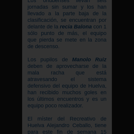
Los onubenses llevan seis
jornadas sin sumar y los han
llevado a la parte baja de la
clasificación, se encuentran por
delante de la
recia Balona
con 1
sólo punto de más, el equipo
que pierda se mete en la zona
de descenso.
Los pupilos de
Manolo Ruiz
deben de aprovecharse de la
mala racha que está
atravesando el sistema
defensivo del equipo de Huelva,
han recibido muchos goles en
los últimos encuentros y es un
equipo poco realizador.
El míster del Recreativo de
Huelva Alejandro Ceballo, tiene
para este fin de semana 15