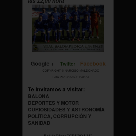
las 12,00 hora
Google +
Facebook
Twitter
COPYRIGHT © NARCISO MALDONADO
Foto Por Cortesía: Balona
Te invitamos a visitar:
BALONA
DEPORTES Y MOTOR
CURIOSIDADES Y ASTRONOMÍA
POLÍTICA, CORRUPCIÓN Y
SANIDAD
Red de Blogs "GRUPO LM"