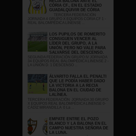
RECIA BALONA ANTE EL
CÓRIA CF., EN EL ESTADIO
GUADALQUIVIR DE CÓRIA
TERCERA FEDERACIÓN
JORNADA 4 GRUPO X EQUIPOS CORIA CF 1 -
REAL BALOMPÉDICA LINENSE ...
LOS PUPILOS DE ROMERITO
CONSIGUEN VENCER AL
LÍDER DEL GRUPO, A LA
UNIÓN, PERO NO VALE PARA
SALVARSE DEL DESCENSO.
SEGUNDA FEDERACIÓN GRUPO IV JORNADA
34 EQUIPOS REAL BALOMPÉDICA LINENSE 2 -
LA UNIÓN D. 1 DESCENSO ...
ÁLVARITO FALLA EL PENALTI
QUE LE PODÍA HABER DADO
LA VICTORIA A LA RECIA
BALONA EN EL CIUDAD DE
LALÍNEA.
TERCERA FEDERACIÓN JORNADA 30 GRUPO
X EQUIPOS REAL BALOMPÉDICA LINENSE 0-
CÁDIZ MIRANDILLA 0 La ...
EMPATE ENTRE EL POZO
BLANCO Y LA BALONA EN EL
CAMPO NUESTRA SEÑORA DE
LA LUNA.