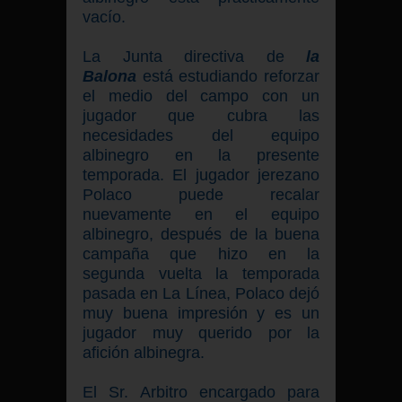
vacío.
La Junta directiva de
la
Balona
está estudiando reforzar
el medio del campo con un
jugador que cubra las
necesidades del equipo
albinegro en la presente
temporada. El jugador jerezano
Polaco puede recalar
nuevamente en el equipo
albinegro, después de la buena
campaña que hizo en la
segunda vuelta la temporada
pasada en La Línea, Polaco dejó
muy buena impresión y es un
jugador muy querido por la
afición albinegra.
El Sr. Arbitro encargado para