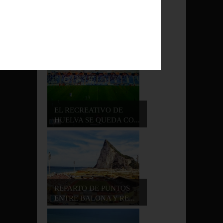
LA RECIA BALONA SE
TRAE UN PUNTO DE...
/
EL RECREATIVO DE
HUELVA SE QUEDA CO...
REPARTO DE PUNTOS
ENTRE BALONA Y RE...