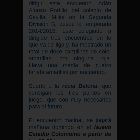
dirigir este encuentro Adán
Alonso Portillo del colegio de
Sevilla. Milita en la Segunda
División B, desde la temporada
2014/2015, este colegiado a
dirigido tres encuentros en lo
que va de liga y, ha mostrado un
total de doce cartulinas de color
amarillas, por ninguna roja.
Lleva una media de cuatro
tarjeta amarillas por encuentro.
Suerte a la
recia Balona
, que
consigan los tres puntos en
juego, que son muy necesarios
para el futuro.
El encuentro matinal, se jugará
mañana domingo en el
Nuevo
Estadio Colombino a partir de