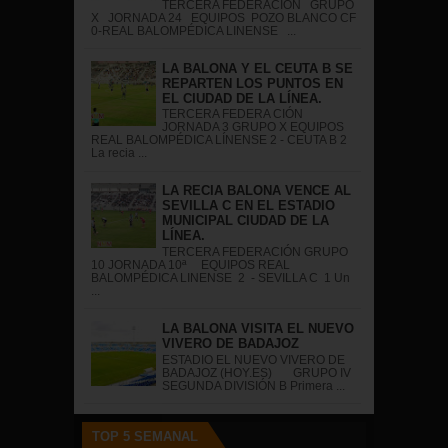
TERCERA FEDERACIÓN GRUPO
X JORNADA 24 EQUIPOS POZO BLANCO CF
0-REAL BALOMPÉDICA LINENSE ...
LA BALONA Y EL CEUTA B SE
REPARTEN LOS PUNTOS EN
EL CIUDAD DE LA LÍNEA.
TERCERA FEDERA CIÓN
JORNADA 3 GRUPO X EQUIPOS
REAL BALOMPÉDICA LÍNENSE 2 - CEUTA B 2
La recia ...
LA RECIA BALONA VENCE AL
SEVILLA C EN EL ESTADIO
MUNICIPAL CIUDAD DE LA
LÍNEA.
TERCERA FEDERACIÓN GRUPO
10 JORNADA 10ª EQUIPOS REAL
BALOMPÉDICA LINENSE 2 - SEVILLA C 1 Un
...
LA BALONA VISITA EL NUEVO
VIVERO DE BADAJOZ
ESTADIO EL NUEVO VIVERO DE
BADAJOZ (HOY.ES) GRUPO IV
SEGUNDA DIVISIÓN B Primera ...
TOP 5 SEMANAL