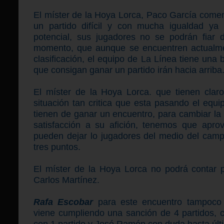
El míster de la Hoya Lorca, Paco García comen
un partido difícil y con mucha igualdad y
potencial, sus jugadores no se podrán fiar 
momento, que aunque se encuentren actualmen
clasificación, el equipo de La Línea tiene una 
que consigan ganar un partido irán hacia arriba
El míster de la Hoya Lorca. que tienen clar
situación tan critica que esta pasando el equ
tienen de ganar un encuentro, para cambiar la
satisfacción a su afición, tenemos que apr
pueden dejar lo jugadores del medio del ca
tres puntos.
El míster de la Hoya Lorca no podrá contar 
Carlos Martínez.
Rafa Escobar
para este encuentro tampoco
viene cumpliendo una sanción de 4 partidos, 
con 1 partido y José Ramón con duda hasta últ