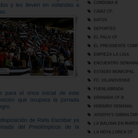
CORDOBA B
dos y les lleven en volandas a
as.
CÁDIZ CF.
DATOS
DEPORTES
EL PALO CF
EL PRESIDENTE CUM
EMPIEZA LA LIGA
ENCUENTRO SEMANA
ESTADIO MUNICIPAL
FC. VILANOVENSE
FUENLABRADA
 para el once inicial de este
GRANADA CF B
sición que ocupara la jornada
egro.
HORARIO SEMANAL
JOSEPH´S GIBRALTAR
disposición de Rafa Escobar ya
LA BALONA EN MARC
nada del Preolímpicos de la
LA HOYA LORCA CF