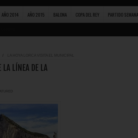
AÑO 2014
AÑO 2015
BALONA
COPA DEL REY
PARTIDO SEMANA
Loading...
/
LA HOYA LORCA VISITA EL MUNICIPAL
 LA LÍNEA DE LA
ATURED