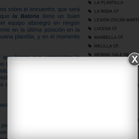
LA PLANTILLA
ta sobre el encuentro, que será
LA RODA CF
a que
la Balona
tiene un buen
LESIÓN ÓSCAR MART
del equipo albinegro en ningún
LUCENA CF
te en la última posición en la
buena plantilla, y en el momento
MARBELLA CF.
.
MELILLA CF.
MERINO SALE DE LA
o que tienen que aprovechar la
BALONA
ipo de La Línea y las ganas que
MIDDLESBROUGH
 situación y de camino darle una
ovecharnos de los espacios que
NOTICIAS
mpo de
la
Balona
, para ganar los
NUEVO PATROCINADO
PARTIDO SEMANAL
PLANTILLA
para este encuentro con Pina y
PRESENTACIÓN
PRESENTACIÓN BALO
 podrá contar con Espinar que
PRESIDENCIA
con Canario al estar sancionado
REAL BÉTIS B
ima hora