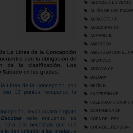
ABONOS A LA VENTA
AL DÍA DE LOS PAGO
ALBACETE CF.
ALGECIRAS CF
ALMERIA B
AMISTOSO
 de La Línea de la Concepción
AMISTOSO CON EL CA
encuentro con la obligación de
APUNTALA
n de la clasificación. Los
ARROYO CF.
o Sábado en las gradas.
BALONA
 la Línea de la Concepción, con
BETÍS B
y con 13 puntos, ocupando la
CACEREÑO CF
CALENDARIO GRUPO 
CARTAGENA CF
Concepción, llevan cuatro empate
 Escobar
este encuentro es
COPA DEL REY
o, para ello necesitan que sus
COPA DEL REY 2014
 le den colorido a las gradas, y