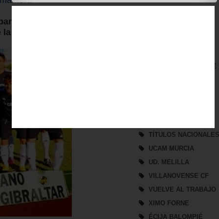
REAL JAEN CF
rtir de las 18,00 h. (6 de la
REAL JAÉN
de la Concepción
REFUERZO
SAN FERNANDO CF
SAN ROQUE DE LEPE
SEGUNDA B
SEVILLA ATLÉTICO
SORTEO
TROFEO DE VERANO
/
TÍTULOS NACIONALE
UCAM MURCIA
UD. MELILLA
VILLANOVENSE CF
VUELVE AL TRABAJO
XIMO FORNE
ÉCIJA BALOMPIÉ