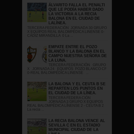
ÁLVARITO FALLA EL PENALTI
QUE LE PODÍA HABER DADO
LA VICTORIA A LA RECIA
BALONA EN EL CIUDAD DE
LALÍNEA.
TERCERA FEDERACIÓN JORNADA 30 GRUPO
X EQUIPOS REAL BALOMPÉDICA LINENSE 0-
CÁDIZ MIRANDILLA 0 La ...
EMPATE ENTRE EL POZO
BLANCO Y LA BALONA EN EL
CAMPO NUESTRA SEÑORA DE
LA LUNA.
TERCERA FEDERACIÓN GRUPO
X JORNADA 24 EQUIPOS POZO BLANCO CF
0-REAL BALOMPÉDICA LINENSE ...
LA BALONA Y EL CEUTA B SE
REPARTEN LOS PUNTOS EN
EL CIUDAD DE LA LÍNEA.
TERCERA FEDERA CIÓN
JORNADA 3 GRUPO X EQUIPOS
REAL BALOMPÉDICA LÍNENSE 2 - CEUTA B 2
La recia ...
LA RECIA BALONA VENCE AL
SEVILLA C EN EL ESTADIO
MUNICIPAL CIUDAD DE LA