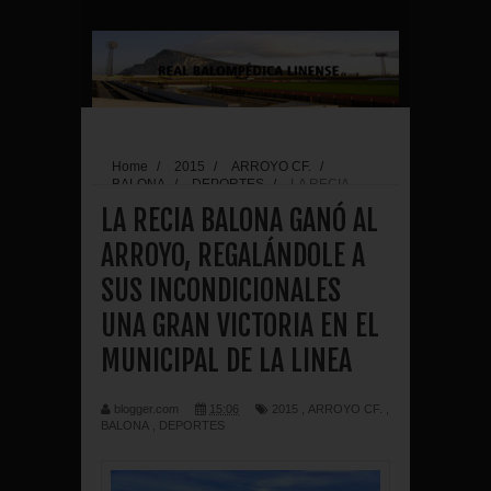
Home
/
2015
/
ARROYO CF.
/
BALONA
/
DEPORTES
/
LA RECIA
BALONA GANÓ AL ARROYO, REGALÁNDOLE A
LA RECIA BALONA GANÓ AL
SUS INCONDICIONALES UNA GRAN VICTORIA
EN EL MUNICIPAL DE LA LINEA
ARROYO, REGALÁNDOLE A
SUS INCONDICIONALES
UNA GRAN VICTORIA EN EL
MUNICIPAL DE LA LINEA
blogger.com
15:06
2015
,
ARROYO CF.
,
BALONA
,
DEPORTES