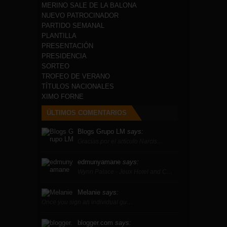
MERINO SALE DE LA BALONA
NUEVO PATROCINADOR
PARTIDO SEMANAL
PLANTILLA
PRESENTACIÓN
PRESIDENCIA
SORTEO
TROFEO DE VERANO
TÍTULOS NACIONALES
XIMO FORNE
ÚLTIMOS COMENTARIOS
Blogs Grupo LM
says:
Gracias por el artículo Narcis…
edmunyamane
says:
Wynn Palace - Jeux Hotel and C…
Melanie
says:
Once you sign an individual gu…
blogger.com
says: