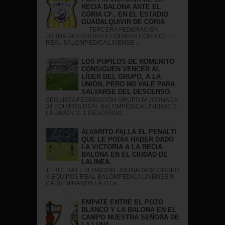
RECIA BALONA ANTE EL
CÓRIA CF., EN EL ESTADIO
GUADALQUIVIR DE CÓRIA
TERCERA FEDERACIÓN
JORNADA 4 GRUPO X EQUIPOS CORIA CF 1 -
REAL BALOMPÉDICA LINENSE ...
LOS PUPILOS DE ROMERITO
CONSIGUEN VENCER AL
LÍDER DEL GRUPO, A LA
UNIÓN, PERO NO VALE PARA
SALVARSE DEL DESCENSO.
SEGUNDA FEDERACIÓN GRUPO IV JORNADA
34 EQUIPOS REAL BALOMPÉDICA LINENSE 2 -
LA UNIÓN D. 1 DESCENSO ...
ÁLVARITO FALLA EL PENALTI
QUE LE PODÍA HABER DADO
LA VICTORIA A LA RECIA
BALONA EN EL CIUDAD DE
LALÍNEA.
TERCERA FEDERACIÓN JORNADA 30 GRUPO
X EQUIPOS REAL BALOMPÉDICA LINENSE 0-
CÁDIZ MIRANDILLA 0 La ...
EMPATE ENTRE EL POZO
BLANCO Y LA BALONA EN EL
CAMPO NUESTRA SEÑORA DE
LA LUNA.