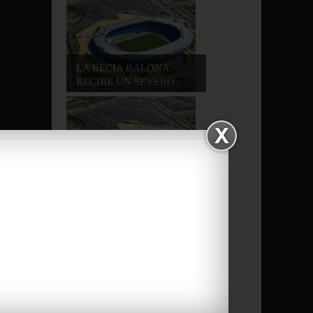
LA RECIA BALONA
RECIBE UN SEVERO
CO...
LA BALONA VIAJA A LA
BONITA CIUDAD ...
LA RECIA BALONA
GANA OTRA FINAL DE