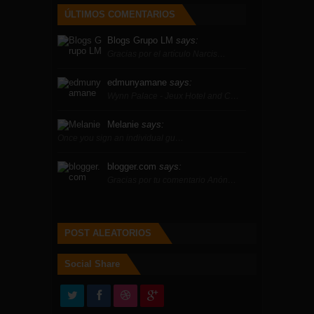
ÚLTIMOS COMENTARIOS
Blogs Grupo LM
says:
Gracias por el artículo Narcis…
edmunyamane
says:
Wynn Palace - Jeux Hotel and C…
Melanie
says:
Once you sign an individual gu…
blogger.com
says:
Gracias por tu comentario Anón…
POST ALEATORIOS
Social Share