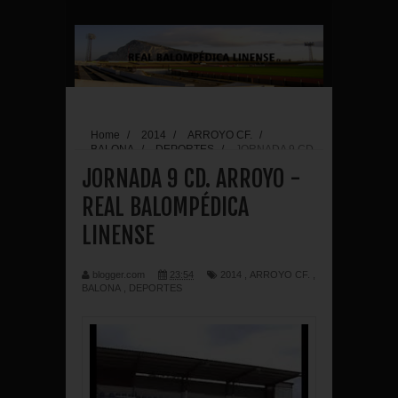
Home
/
2014
/
ARROYO CF.
/
BALONA
/
DEPORTES
/
JORNADA 9 CD.
ARROYO - REAL BALOMPÉDICA LINENSE
JORNADA 9 CD. ARROYO -
REAL BALOMPÉDICA
LINENSE
blogger.com
23:54
2014
,
ARROYO CF.
,
BALONA
,
DEPORTES