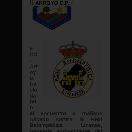
El
CD
.
Arr
oy
o,
tra
sla
da
nd
o
el encuentro a mañana
Sábado contra la Real
Balompédica Linense,
pretende aprovecharse del