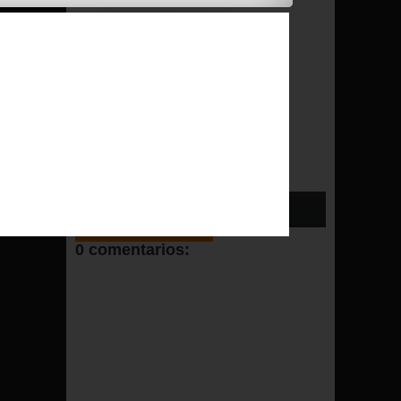
...
LA RECIA BALONA
TIENE UN PARTIDO IM...
BLOGGER
COMMENT
/
0 comentarios:
FACEBOOK
COMMENT