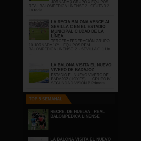
JORNADA 3 GRUPO X EQUIPOS
REAL BALOMPÉDICA LÍNENSE 2 - CEUTA B 2
La recia ...
LA RECIA BALONA VENCE AL
SEVILLA C EN EL ESTADIO
MUNICIPAL CIUDAD DE LA
LÍNEA.
TERCERA FEDERACIÓN GRUPO
10 JORNADA 10ª EQUIPOS REAL
BALOMPÉDICA LINENSE 2 - SEVILLA C 1 Un
...
LA BALONA VISITA EL NUEVO
VIVERO DE BADAJOZ
ESTADIO EL NUEVO VIVERO DE
BADAJOZ (HOY.ES) GRUPO IV
SEGUNDA DIVISIÓN B Primera ...
TOP 5 SEMANAL
RECRE. DE HUELVA - REAL
BALOMPÉDICA LINENSE
LA BALONA VISITA EL NUEVO