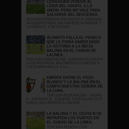
CONSIGUEN VENCER AL
LÍDER DEL GRUPO, A LA
UNIÓN, PERO NO VALE PARA
SALVARSE DEL DESCENSO.
SEGUNDA FEDERACIÓN GRUPO IV JORNADA
34 EQUIPOS REAL BALOMPÉDICA LINENSE 2 -
LA UNIÓN D. 1 DESCENSO ...
ÁLVARITO FALLA EL PENALTI
QUE LE PODÍA HABER DADO
LA VICTORIA A LA RECIA
BALONA EN EL CIUDAD DE
LALÍNEA.
TERCERA FEDERACIÓN JORNADA 30 GRUPO
X EQUIPOS REAL BALOMPÉDICA LINENSE 0-
CÁDIZ MIRANDILLA 0 La ...
EMPATE ENTRE EL POZO
BLANCO Y LA BALONA EN EL
CAMPO NUESTRA SEÑORA DE
LA LUNA.
TERCERA FEDERACIÓN GRUPO
X JORNADA 24 EQUIPOS POZO BLANCO CF
0-REAL BALOMPÉDICA LINENSE ...
LA BALONA Y EL CEUTA B SE
REPARTEN LOS PUNTOS EN
EL CIUDAD DE LA LÍNEA.
TERCERA FEDERA CIÓN