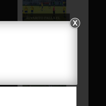
ÁLVARITO FALLA EL
PENALTI QUE LE PO...
EL CIUDAD DE LUCENA
CF VENCE A LA R...
LA RECIA BALONA
HACE UN BUEN
PARTID...