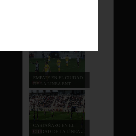
NUEVO EMPATE DE LA
BALONA EN EL CIU...
/
EMPATE EN EL CIUDAD
DE LA LÍNEA ENT...
CASTAÑAZO EN EL
CIUDAD DE LA LÍNEA ...