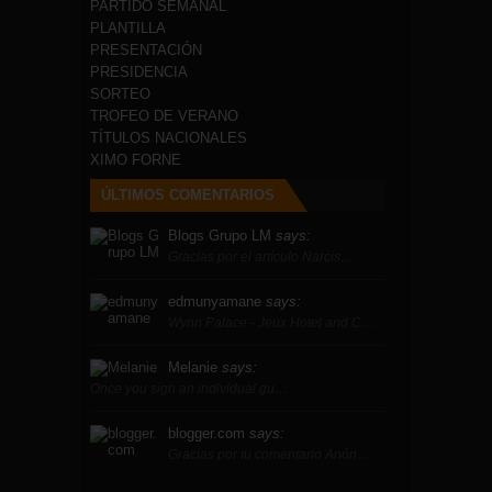
PARTIDO SEMANAL
PLANTILLA
PRESENTACIÓN
PRESIDENCIA
SORTEO
TROFEO DE VERANO
TÍTULOS NACIONALES
XIMO FORNE
ÚLTIMOS COMENTARIOS
Blogs Grupo LM
says:
Gracias por el artículo Narcis…
edmunyamane
says:
Wynn Palace - Jeux Hotel and C…
Melanie
says:
Once you sign an individual gu…
blogger.com
says:
Gracias por tu comentario Anón…