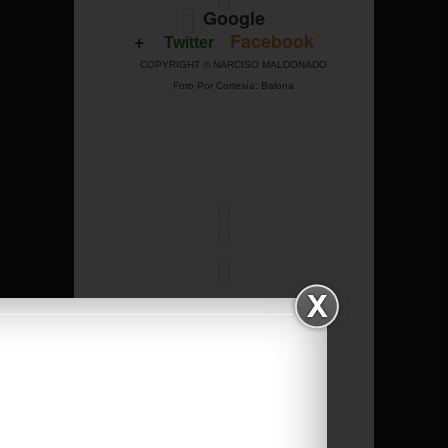
Google
+
Facebook
Twitter
COPYRIGHT © NARCISO MALDONADO
Foto Por Cortesía: Balona