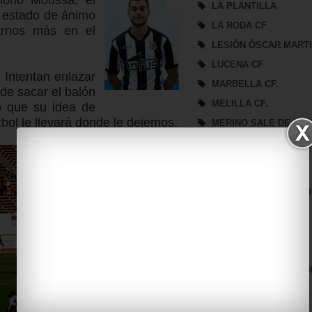
LA PLANTILLA
u estado de ánimo
LA RODA CF
jarnos más en el
LESIÓN ÓSCAR MART
LUCENA CF
 Intentan enlazar
MARBELLA CF.
 de sacar el balón
MELILLA CF.
po que su idea de
útbol le llevará donde le dejemos.
MERINO SALE DE LA
BALONA
MIDDLESBROUGH
NOTICIAS
NUEVO PATROCINADO
PARTIDO SEMANAL
PLANTILLA
PRESENTACIÓN
PRESENTACIÓN BALO
PRESIDENCIA
REAL BÉTIS B