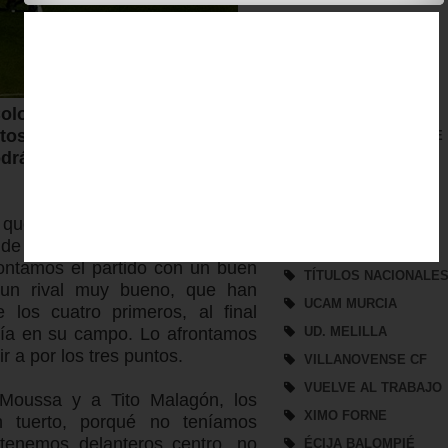
REAL JAEN CF
REAL JAÉN
REFUERZO
SAN FERNANDO CF
olombino con la intención de
ntos en juego para La Línea de
SAN ROQUE DE LEPE
odrá presentar un equipo con
SEGUNDA B
SEVILLA ATLÉTICO
SORTEO
 que su equipo tendrá que jugar
 de Huelva; "Semana un poco
TROFEO DE VERANO
/
ontamos el partido con un buen
TÍTULOS NACIONALE
 un rival muy bueno, que han
UCAM MURCIA
 los cuatro primeros, al final
ría en su campo. Lo afrontamos
UD. MELILLA
r a por los tres puntos.
VILLANOVENSE CF
VUELVE AL TRABAJO
Moussa y a Tito Malagón, los
XIMO FORNE
 tuerto, porqué no teníamos
 tenemos delanteros centro, no
ÉCIJA BALOMPIÉ