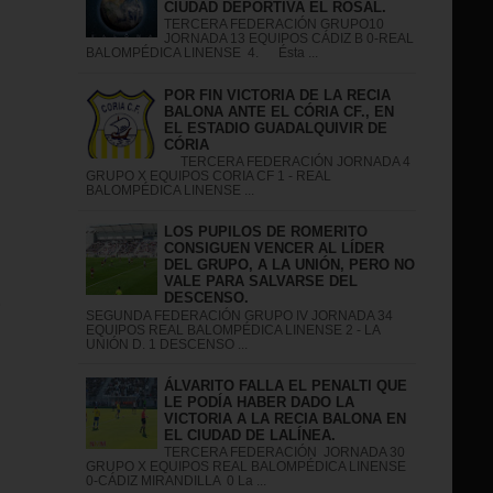
CIUDAD DEPORTIVA EL ROSAL.
TERCERA FEDERACIÓN GRUPO10
JORNADA 13 EQUIPOS CÁDIZ B 0-REAL
BALOMPÉDICA LINENSE 4. Ésta ...
POR FIN VICTORIA DE LA RECIA
BALONA ANTE EL CÓRIA CF., EN
EL ESTADIO GUADALQUIVIR DE
CÓRIA
TERCERA FEDERACIÓN JORNADA 4
GRUPO X EQUIPOS CORIA CF 1 - REAL
BALOMPÉDICA LINENSE ...
LOS PUPILOS DE ROMERITO
CONSIGUEN VENCER AL LÍDER
DEL GRUPO, A LA UNIÓN, PERO NO
VALE PARA SALVARSE DEL
DESCENSO.
S
SEGUNDA FEDERACIÓN GRUPO IV JORNADA 34
EQUIPOS REAL BALOMPÉDICA LINENSE 2 - LA
UNIÓN D. 1 DESCENSO ...
ÁLVARITO FALLA EL PENALTI QUE
LE PODÍA HABER DADO LA
VICTORIA A LA RECIA BALONA EN
EL CIUDAD DE LALÍNEA.
TERCERA FEDERACIÓN JORNADA 30
GRUPO X EQUIPOS REAL BALOMPÉDICA LINENSE
0-CÁDIZ MIRANDILLA 0 La ...