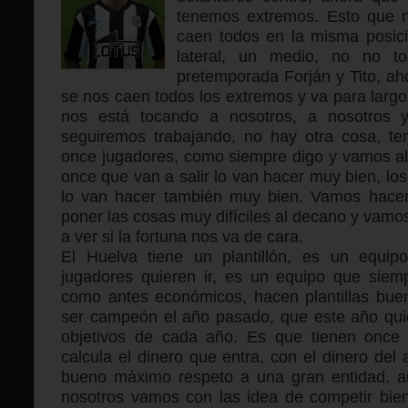
tenemos extremos. Esto que 
caen todos en la misma posic
lateral, un medio, no no to
pretemporada Forján y Tito, a
se nos caen todos los extremos y va para largo
nos está tocando a nosotros, a nosotros 
seguiremos trabajando, no hay otra cosa, te
once jugadores, como siempre digo y vamos all
once que van a salir lo van hacer muy bien, l
lo van hacer también muy bien. Vamos hacer
poner las cosas muy difíciles al decano y vam
a ver si la fortuna nos va de cara.
El Huelva tiene un plantillón, es un equip
jugadores quieren ir, es un equipo que sie
como antes económicos, hacen plantillas bue
ser campeón el año pasado, que este año quier
objetivos de cada año. Es que tienen once 
calcula el dinero que entra, con el dinero del
bueno máximo respeto a una gran entidad. aú
nosotros vamos con las idea de competir bien 