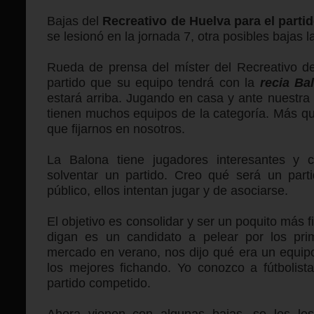
Bajas del
Recreativo de Huelva para el part
se lesionó en la jornada 7, otra posibles bajas 
Rueda de prensa del míster del Recreativo 
partido que su equipo tendrá con la
recia Ba
estará arriba. Jugando en casa y ante nuestra
tienen muchos equipos de la categoría. Más qu
que fijarnos en nosotros.
La Balona tiene jugadores interesantes y 
solventar un partido. Creo qué será un parti
público, ellos intentan jugar y de asociarse.
El objetivo es consolidar y ser un poquito más f
digan es un candidato a pelear por los pri
mercado en verano, nos dijo qué era un equip
los mejores fichando. Yo conozco a fútbolist
partido competido.
Ahora vienen con algunas bajas, se les le