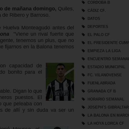
CORDOBA B
ido de mañana domingo,
Quiles,
CÁDIZ CF.
la de Ribero y Barroso.
DATOS
DEPORTES
de Huelva Monteagudo antes del
lona
"Viene un rival fuerte que
EL PALO CF
 gente, tenemos un plus, que no
EL PRESIDENTE CUM
e fijarnos en la Balona tenemos
EMPIEZA LA LIGA
ENCUENTRO SEMANA
con capacidad de
ESTADIO MUNICIPAL
do bonito para el
FC. VILANOVENSE
FUENLABRADA
iable. Digan lo que
GRANADA CF B
meros puestos. El
HORARIO SEMANAL
o que peleaba con
JOSEPH´S GIBRALTAR
as de allí y sin duda va ser un
LA BALONA EN MARC
LA HOYA LORCA CF
sionó Moussa, el