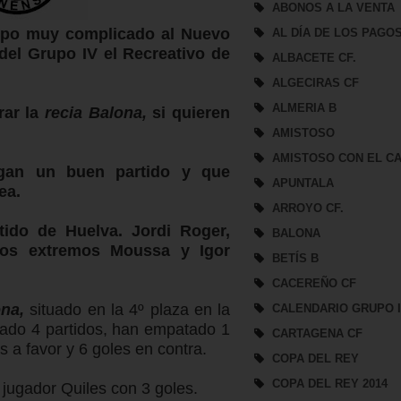
ABONOS A LA VENTA
po muy complicado al Nuevo
AL DÍA DE LOS PAGO
del Grupo IV el Recreativo de
ALBACETE CF.
ALGECIRAS CF
ALMERIA B
rar la
recia Balona,
si quieren
AMISTOSO
AMISTOSO CON EL CA
gan un buen partido y que
APUNTALA
ea.
ARROYO CF.
ido de Huelva. Jordi Roger,
BALONA
los extremos Moussa y Igor
BETÍS B
CACEREÑO CF
ona,
situado en la 4º plaza en la
CALENDARIO GRUPO 
anado 4 partidos, han empatado 1
CARTAGENA CF
s a favor y 6 goles en contra.
COPA DEL REY
COPA DEL REY 2014
jugador Quiles con 3 goles.