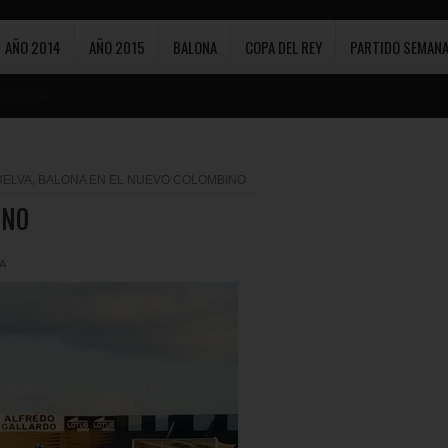
AÑO 2014
AÑO 2015
BALONA
COPA DEL REY
PARTIDO SEMANA
Loading...
ELVA, BALONA EN EL NUEVO COLOMBINO
INO
A