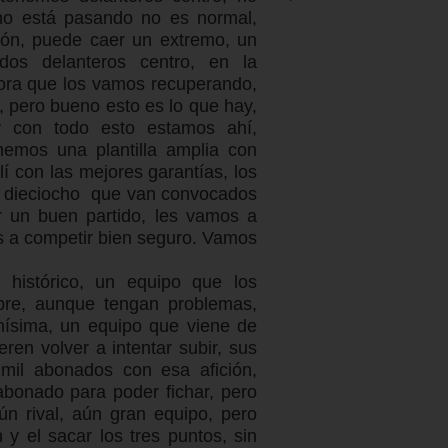
no está pasando no es normal,
ión, puede caer un extremo, un
dos delanteros centro, en la
hora que los vamos recuperando,
, pero bueno esto es lo que hay,
y con todo esto estamos ahí,
nemos una plantilla amplia con
í con las mejores garantías, los
os dieciocho que van convocados
 un buen partido, les vamos a
os a competir bien seguro. Vamos
o histórico, un equipo que los
mpre, aunque tengan problemas,
nísima, un equipo que viene de
en volver a intentar subir, sus
mil abonados con esa afición,
 abonado para poder fichar, pero
n rival, aún gran equipo, pero
y el sacar los tres puntos, sin