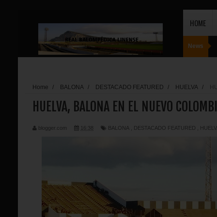
HOME
News
Home
/
BALONA
/
DESTACADO FEATURED
/
HUELVA
/
HU
HUELVA, BALONA EN EL NUEVO COLOMB
blogger.com
16:38
BALONA
,
DESTACADO FEATURED
,
HUELV