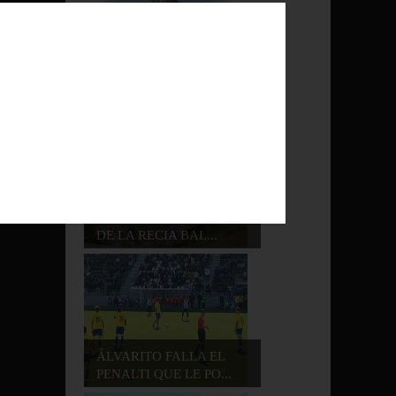
LA BALONA CONSIGUE
UNA GRAN VICTORI...
IMPORTANTE VICTORIA
/
DE LA RECIA BAL...
ÁLVARITO FALLA EL
PENALTI QUE LE PO...