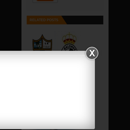
RELATED POSTS
EMPATE ENTRE EL POZO
BLANCO Y LA BA...
LA RECIA BALONA HA
MERECIDO MEJOR R...