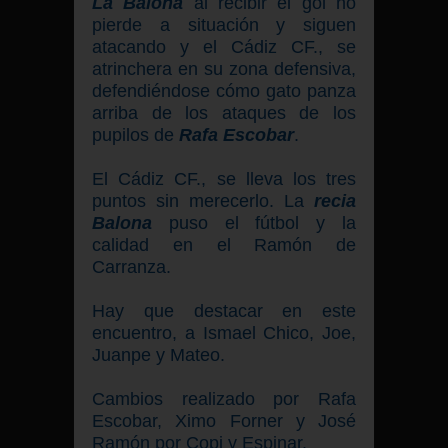
La Balona
al recibir el gol no
pierde a situación y siguen
atacando y el Cádiz CF., se
atrinchera en su zona defensiva,
defendiéndose cómo gato panza
arriba de los ataques de los
pupilos de
Rafa Escobar
.
El Cádiz CF., se lleva los tres
puntos sin merecerlo. La
recia
Balona
puso el fútbol y la
calidad en el Ramón de
Carranza.
Hay que destacar en este
encuentro, a Ismael Chico, Joe,
Juanpe y Mateo.
Cambios realizado por Rafa
Escobar, Ximo Forner y José
Ramón por Copi y Espinar.