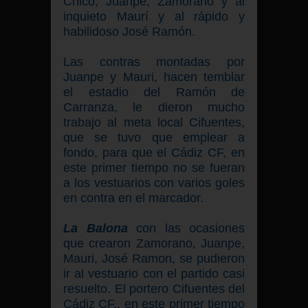
Chico, Juanpe, Zamorano y al
inquieto Maurí y al rápido y
habilidoso José Ramón.
Las contras montadas por
Juanpe y Mauri, hacen temblar
el estadio del Ramón de
Carranza, le dieron mucho
trabajo al meta local Cifuentes,
que se tuvo que emplear a
fondo, para que el Cádiz CF, en
este primer tiempo no se fueran
a los vestuarios con varios goles
en contra en el marcador.
La Balona
con las ocasiones
que crearon Zamorano, Juanpe,
Mauri, José Ramon, se pudieron
ir al vestuario con el partido casi
resuelto. El portero Cifuentes del
Cádiz CF., en este primer tiempo