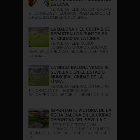
LA LUNA.
TERCERA FEDERACIÓN GRUPO
X JORNADA 24 EQUIPOS POZO BLANCO CF
0-REAL BALOMPÉDICA LINENSE ...
LA BALONA Y EL CEUTA B SE
REPARTEN LOS PUNTOS EN
EL CIUDAD DE LA LÍNEA.
TERCERA FEDERA CIÓN
JORNADA 3 GRUPO X EQUIPOS
REAL BALOMPÉDICA LÍNENSE 2 - CEUTA B 2
La recia ...
LA RECIA BALONA VENCE AL
SEVILLA C EN EL ESTADIO
MUNICIPAL CIUDAD DE LA
LÍNEA.
TERCERA FEDERACIÓN GRUPO
10 JORNADA 10ª EQUIPOS REAL
BALOMPÉDICA LINENSE 2 - SEVILLA C 1 Un
...
IMPORTANTE VICTORIA DE LA
RECIA BALONA EN LA CIUDAD
DEPORTIVA DEL SEVILLA C
TERCERA FEDERACIÓN
JORNADA 27 GRUPO X EQUIPOS
SEVILLA C 0- REAL BALOMPÉDICA LINENSE 2
La ...