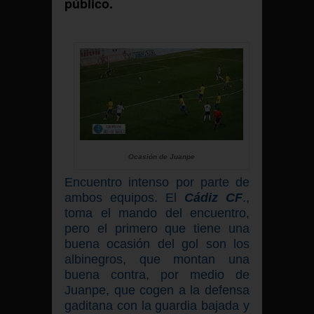
público.
Ocasión de Juanpe
Encuentro intenso por parte de
ambos equipos. El
Cádiz CF
.,
toma el mando del encuentro,
pero el primero que tiene una
buena ocasión del gol son los
albinegros, que montan una
buena contra, por medio de
Juanpe, que cogen a la defensa
gaditana con la guardia bajada y