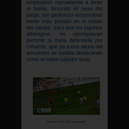
empezaron nuevamente a tener
el balón, llevando el peso del
juego, los gaditanos empezaban
meter más presión en el medio
del campo, para que los jugones
albinegros, no consiguieran
perforar la meta defendida por
Cifuente, que ya a esa altura del
encuentro se estaba destacando
cómo el mejor jugador local.
Gol del Cádiz CF, de penalti.