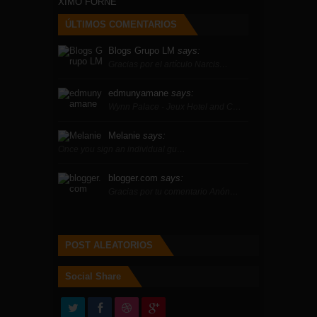
XIMO FORNE
ÚLTIMOS COMENTARIOS
Blogs Grupo LM
says:
Gracias por el artículo Narcis…
edmunyamane
says:
Wynn Palace - Jeux Hotel and C…
Melanie
says:
Once you sign an individual gu…
blogger.com
says:
Gracias por tu comentario Anón…
POST ALEATORIOS
Social Share