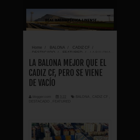
Home
/
BALONA
/
CADIZ CF
/
DESTACADO
/
FEATURED
/
LA BALONA
MEJOR QUE EL CADIZ CF, PERO SE VIENE DE
LA BALONA MEJOR QUE EL
VACÍO
CADIZ CF, PERO SE VIENE
DE VACÍO
blogger.com
3:22
BALONA
,
CADIZ CF
,
DESTACADO
,
FEATURED