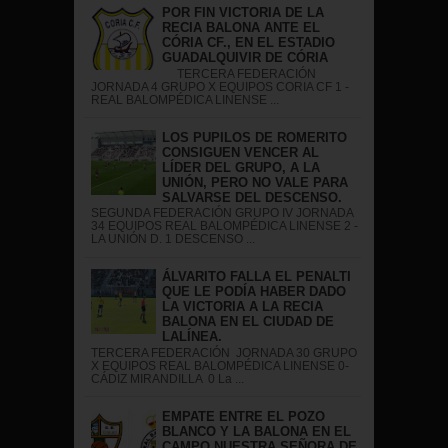
POR FIN VICTORIA DE LA
RECIA BALONA ANTE EL
CÓRIA CF., EN EL ESTADIO
GUADALQUIVIR DE CÓRIA
TERCERA FEDERACIÓN
JORNADA 4 GRUPO X EQUIPOS CORIA CF 1 -
REAL BALOMPÉDICA LINENSE ...
LOS PUPILOS DE ROMERITO
CONSIGUEN VENCER AL
LÍDER DEL GRUPO, A LA
UNIÓN, PERO NO VALE PARA
SALVARSE DEL DESCENSO.
SEGUNDA FEDERACIÓN GRUPO IV JORNADA
34 EQUIPOS REAL BALOMPÉDICA LINENSE 2 -
LA UNIÓN D. 1 DESCENSO ...
ÁLVARITO FALLA EL PENALTI
QUE LE PODÍA HABER DADO
LA VICTORIA A LA RECIA
BALONA EN EL CIUDAD DE
LALÍNEA.
TERCERA FEDERACIÓN JORNADA 30 GRUPO
X EQUIPOS REAL BALOMPÉDICA LINENSE 0-
CÁDIZ MIRANDILLA 0 La ...
EMPATE ENTRE EL POZO
BLANCO Y LA BALONA EN EL
CAMPO NUESTRA SEÑORA DE