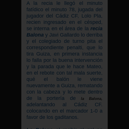
A la recia le llegó el minuto
fatídico el minuto 78, jugada del
jugador del Cádiz CF, Lolo Pla,
recien ingresado en el césped
,
se interna en el área de la
recia
Balona
y Javi Gallardo lo derriba
y el colegiado de turno pita el
correspondiente penalti, que lo
tira Guiza, en primera instancia
lo falla por la buena intervención
y la parada que le hace Mateo,
en el rebote con tal mala suerte,
qué el balón le viene
nuevamente a Guiza, rematando
con la cabeza y lo mete dentro
de la portería de
la Balona,
adelantando al Cádiz CF.
colocando en el marcador 1-0 a
favor de los gaditanos.