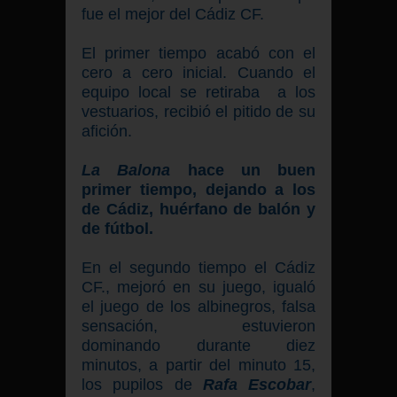
fue el mejor del Cádiz CF.
El primer tiempo acabó con el
cero a cero inicial. Cuando el
equipo local se retiraba a los
vestuarios, recibió el pitido de su
afición.
La Balona
hace un buen
primer tiempo, dejando a los
de Cádiz, huérfano de balón y
de fútbol.
En el segundo tiempo el Cádiz
CF., mejoró en su juego, igualó
el juego de los albinegros, falsa
sensación, estuvieron
dominando durante diez
minutos, a partir del minuto 15,
los pupilos de
Rafa Escobar
,