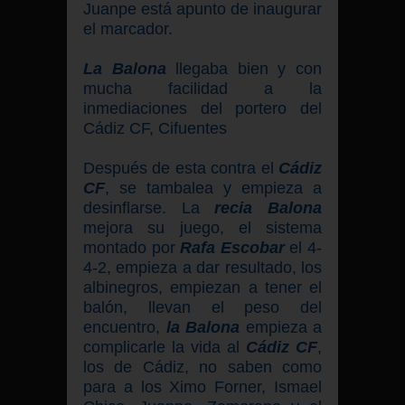
Juanpe está apunto de inaugurar
el marcador.
La Balona
llegaba bien y con
mucha facilidad a la
inmediaciones del portero del
Cádiz CF, Cifuentes
Después de esta contra el
Cádiz
CF
, se tambalea y empieza a
desinflarse. La
recia Balona
mejora su juego, el sistema
montado por
Rafa Escobar
el 4-
4-2, empieza a dar resultado, los
albinegros, empiezan a tener el
balón, llevan el peso del
encuentro,
la Balona
empieza a
complicarle la vida al
Cádiz CF
,
los de Cádiz, no saben como
para a los Ximo Forner, Ismael