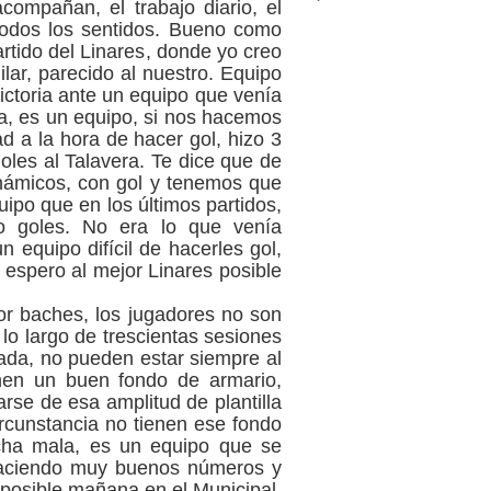
ompañan, el trabajo diario, el
todos los sentidos. Bueno como
rtido del Linares, donde yo creo
ar, parecido al nuestro. Equipo
ictoria ante un equipo que venía
ra, es un equipo, si nos hacemos
dad a la hora de hacer gol, hizo 3
oles al Talavera. Te dice que de
námicos, con gol y tenemos que
ipo que en los últimos partidos,
ido goles. No era lo que venía
n equipo difícil de hacerles gol,
espero al mejor Linares posible
or baches, los jugadores no son
lo largo de trescientas sesiones
da, no pueden estar siempre al
enen un buen fondo de armario,
e de esa amplitud de plantilla
ircunstancia no tienen ese fondo
cha mala, es un equipo que se
haciendo muy buenos números y
 posible mañana en el Municipal.