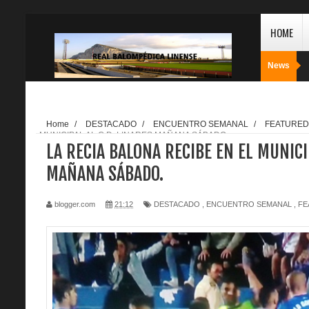
HOME
News
Home
/
DESTACADO
/
ENCUENTRO SEMANAL
/
FEATURED
MUNICIPAL AL C.D. LINARES MAÑANA SÁBADO.
LA RECIA BALONA RECIBE EN EL MUNICI
MAÑANA SÁBADO.
blogger.com
21:12
DESTACADO
,
ENCUENTRO SEMANAL
,
FE