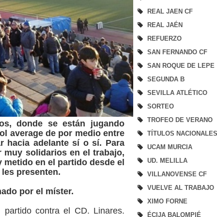
REAL JAEN CF
REAL JAÉN
REFUERZO
SAN FERNANDO CF
SAN ROQUE DE LEPE
SEGUNDA B
SEVILLA ATLÉTICO
SORTEO
TROFEO DE VERANO
ros, donde se están jugando
/
gol average de por medio entre
TÍTULOS NACIONALE
 hacia adelante sí o sí. Para
UCAM MURCIA
r muy solidarios en el trabajo,
UD. MELILLA
 metido en el partido desde el
 les presenten.
VILLANOVENSE CF
VUELVE AL TRABAJO
mado por el míster.
XIMO FORNE
partido contra el CD. Linares.
ÉCIJA BALOMPIÉ