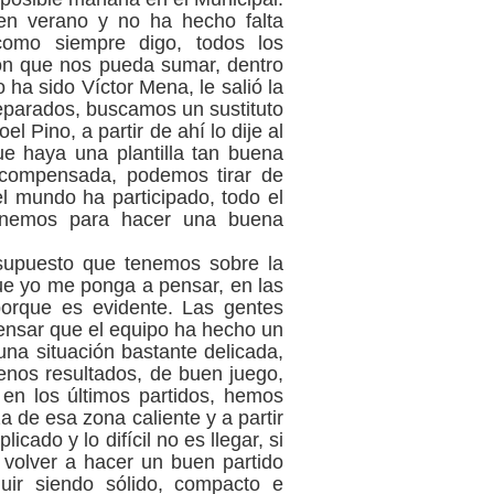
 en verano y no ha hecho falta
 como siempre digo, todos los
ión que nos pueda sumar, dentro
 ha sido Víctor Mena, le salió la
parados, buscamos un sustituto
 Pino, a partir de ahí lo dije al
ue haya una plantilla tan buena
á compensada, podemos tirar de
l mundo ha participado, todo el
enemos para hacer una buena
esupuesto que tenemos sobre la
que yo me ponga a pensar, en las
porque es evidente. Las gentes
pensar que el equipo ha hecho un
una situación bastante delicada,
enos resultados, de buen juego,
en los últimos partidos, hemos
 de esa zona caliente y a partir
icado y lo difícil no es llegar, si
volver a hacer un buen partido
uir siendo sólido, compacto e