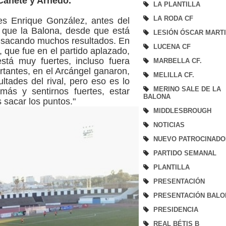
 Cañete y Arnedo.
LA PLANTILLA
LA RODA CF
es Enrique González, antes del
o que la Balona, desde que está
LESIÓN ÓSCAR MART
á sacando muchos resultados. En
LUCENA CF
 que fue en el partido aplazado,
tá muy fuertes, incluso fuera
MARBELLA CF.
tantes, en el Arcángel ganaron,
MELILLA CF.
tades del rival, pero eso es lo
MERINO SALE DE LA
ás y sentirnos fuertes, estar
BALONA
 sacar los puntos."
MIDDLESBROUGH
NOTICIAS
NUEVO PATROCINADO
PARTIDO SEMANAL
PLANTILLA
PRESENTACIÓN
PRESENTACIÓN BALO
PRESIDENCIA
REAL BÉTIS B