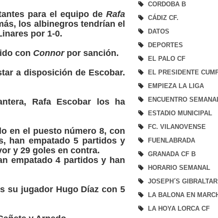
CORDOBA B
antes para el equipo de
Rafa
CÁDIZ CF.
ás, los albinegros tendrían el
DATOS
Linares por 1-0.
DEPORTES
tido con
Connor
por sanción.
EL PALO CF
star a disposición de Escobar.
EL PRESIDENTE CUM
EMPIEZA LA LIGA
ENCUENTRO SEMANA
ntera, Rafa Escobar los ha
ESTADIO MUNICIPAL
FC. VILANOVENSE
ado en el puesto número 8, con
os, han empatado 5 partidos y
FUENLABRADA
vor y 29 goles en contra.
GRANADA CF B
an empatado 4 partidos y han
HORARIO SEMANAL
JOSEPH´S GIBRALTAR
es su jugador Hugo Díaz con 5
LA BALONA EN MARC
LA HOYA LORCA CF