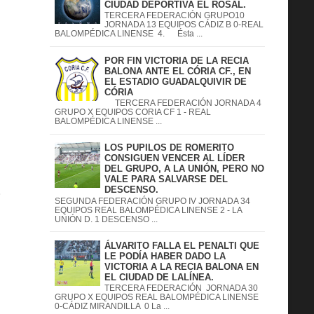
CIUDAD DEPORTIVA EL ROSAL.
TERCERA FEDERACIÓN GRUPO10
JORNADA 13 EQUIPOS CÁDIZ B 0-REAL
BALOMPÉDICA LINENSE 4. Ésta ...
POR FIN VICTORIA DE LA RECIA
BALONA ANTE EL CÓRIA CF., EN
EL ESTADIO GUADALQUIVIR DE
CÓRIA
TERCERA FEDERACIÓN JORNADA 4
GRUPO X EQUIPOS CORIA CF 1 - REAL
BALOMPÉDICA LINENSE ...
LOS PUPILOS DE ROMERITO
CONSIGUEN VENCER AL LÍDER
DEL GRUPO, A LA UNIÓN, PERO NO
VALE PARA SALVARSE DEL
DESCENSO.
S
SEGUNDA FEDERACIÓN GRUPO IV JORNADA 34
EQUIPOS REAL BALOMPÉDICA LINENSE 2 - LA
UNIÓN D. 1 DESCENSO ...
ÁLVARITO FALLA EL PENALTI QUE
LE PODÍA HABER DADO LA
VICTORIA A LA RECIA BALONA EN
EL CIUDAD DE LALÍNEA.
TERCERA FEDERACIÓN JORNADA 30
GRUPO X EQUIPOS REAL BALOMPÉDICA LINENSE
0-CÁDIZ MIRANDILLA 0 La ...