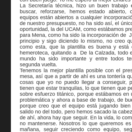
La Secretaría técnica, hizo un buen trabajo
buscar, reforzarse, hemos estado abierto,
equipos están abiertos a cualquier incorporac
de nuestro presupuesto, no ha sido así, el único
oportunidad, la del UCAM, como estábamos pre
para Mena, como ha sido la incorporación de Joel
principio y sigo diciendo lo mismo, no creo q
como esta, que la plantilla es buena y est
hemeroteca, quitando a De la Calzada, todo e
mundo ha sido importante y entre todos t
segunda vuelta.
Tenemos la mejor plantilla posible con el pr
mesa, así que a partir de ahí es una tontería 
cosas que yo no puedo llegar a conseguir, 
tienen que estar tranquilas, lo que tienen que 
sobre esfuerzo titánico, porque estábamos en 
problemática y ahora a base de trabajo, de bu
porque creo que el equipo está jugando bien 
salido no del todo, pero hemos sacado la cabeza
de ahí, ahora hay que seguir. En la vida, lo compl
no mantenerse. Nosotros lo que queremos es 
mañana, seguir creciendo como equipo, seg