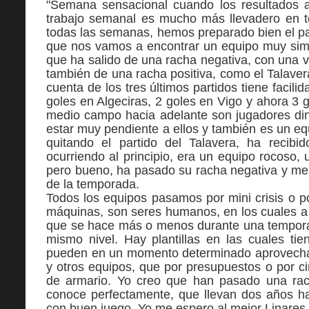
"Semana sensacional cuando los resultados ac
trabajo semanal es mucho más llevadero en 
todas las semanas, hemos preparado bien el pa
que nos vamos a encontrar un equipo muy simil
que ha salido de una racha negativa, con una v
también de una racha positiva, como el Talave
cuenta de los tres últimos partidos tiene facili
goles en Algeciras, 2 goles en Vigo y ahora 3 g
medio campo hacia adelante son jugadores di
estar muy pendiente a ellos y también es un equ
quitando el partido del Talavera, ha recib
ocurriendo al principio, era un equipo rocoso, u
pero bueno, ha pasado su racha negativa y me 
de la temporada.
Todos los equipos pasamos por mini crisis o p
máquinas, son seres humanos, en los cuales a 
que se hace más o menos durante una tempora
mismo nivel. Hay plantillas en las cuales ti
pueden en un momento determinado aprovechars
y otros equipos, que por presupuestos o por c
de armario. Yo creo que han pasado una ra
conoce perfectamente, que llevan dos años 
con buen juego. Yo me espero al mejor Linares