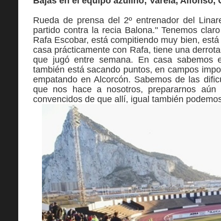
Bajas en el equipo azulino; Varela, Alfonso,
Rueda de prensa del 2º entrenador del Linar
partido contra la recia Balona." Tenemos clar
Rafa Escobar, está compitiendo muy bien, est
casa prácticamente con Rafa, tiene una derrota,
que jugó entre semana. En casa sabemos es
también está sacando puntos, en campos impor
empatando en Alcorcón. Sabemos de las dificul
que nos hace a nosotros, prepararnos aún m
convencidos de que allí, igual también podemos