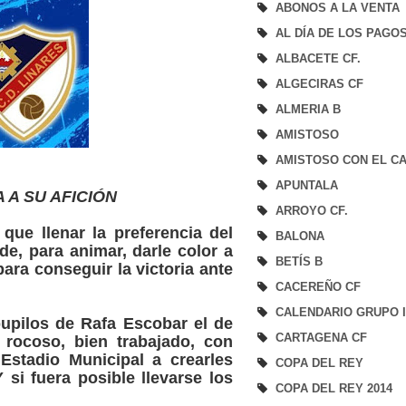
ABONOS A LA VENTA
AL DÍA DE LOS PAGO
ALBACETE CF.
ALGECIRAS CF
ALMERIA B
AMISTOSO
AMISTOSO CON EL CA
APUNTALA
 A SU AFICIÓN
ARROYO CF.
que llenar la preferencia del
BALONA
rde, para animar, darle color a
BETÍS B
para conseguir la victoria ante
CACEREÑO CF
CALENDARIO GRUPO 
pupilos de Rafa Escobar el de
CARTAGENA CF
rocoso, bien trabajado, con
Estadio Municipal a crearles
COPA DEL REY
si fuera posible llevarse los
COPA DEL REY 2014