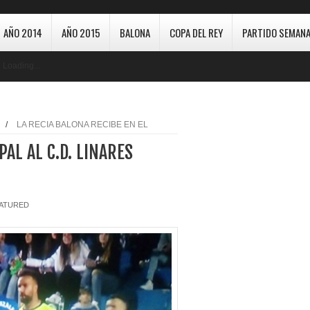
AÑO 2014
AÑO 2015
BALONA
COPA DEL REY
PARTIDO SEMANA
Loading...
/
LA RECIA BALONA RECIBE EN EL
PAL AL C.D. LINARES
ATURED