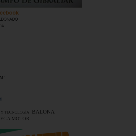
cebook
ALDONADO
ona
LM"
BALONA
 Y TECNOLOGÍA
EGA MOTOR