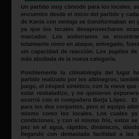
Un partido
muy cómodo para los locales, se 
encuentro desde el inicio del partido y cada
de Kania con ventaja se transformaban en 
ya que los locales desaprovecharon ocas
marcador. Los andorranos se encontra
totalmente romo en ataque, entregado, fuera 
sin capacidad de reacción. Los pupilos de 
más abultada de la nueva categoría.
Posiblemente la climatología del lugar h
partido realizado por los albinegros, tambié
juego, el césped sintético, con la nieve que 
estar resbaladizo, y no quisieron exponer
ocurrió con el compañero Borja López. El 
para los dos conjuntos, pero el equipo alb
mismo como los locales. Los cuales ya
condiciones, y con el mismo frío, estos 
pez en el agua, rápidos, dinámicos, dándo
llegando con demasiada facilidad a las i