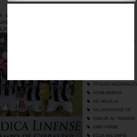
REAL JAEN CF
 abultado no influya en el
REAL JAÉN
uturo y que el próximo domingo
REFUERZO
Linares.
SAN FERNANDO CF
SAN ROQUE DE LEPE
SEGUNDA B
SEVILLA ATLÉTICO
SORTEO
TROFEO DE VERANO
/
TÍTULOS NACIONALE
UCAM MURCIA
UD. MELILLA
VILLANOVENSE CF
VUELVE AL TRABAJO
XIMO FORNE
ÉCIJA BALOMPIÉ