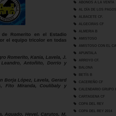
ABONOS A LA VENTA
AL DÍA DE LOS PAGO
ALBACETE CF.
ALGECIRAS CF
ALMERIA B
s de Romerito en el Estadio
AMISTOSO
r el equipo tricolor en todas
AMISTOSO CON EL CA
APUNTALA
gro Romerito, Kania, Lavela, J.
ARROYO CF.
Leandro, Antoñito, Dorrio y
BALONA
BETÍS B
on Borja López, Lavela, Gerard
CACEREÑO CF
s, Fito Miranda, Coulibaly y
CALENDARIO GRUPO 
CARTAGENA CF
COPA DEL REY
COPA DEL REY 2014
va, Aguado, Hevel, Carutos, M.