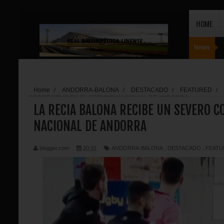
HOME
News
Home
/
ANDORRA-BALONA
/
DESTACADO
/
FEATURED
/
CORRECTIVO EN EL ESTADIO NACIONAL DE ANDORRA
LA RECIA BALONA RECIBE UN SEVERO C
NACIONAL DE ANDORRA
blogger.com
20:31
ANDORRA-BALONA
,
DESTACADO
,
FEATU