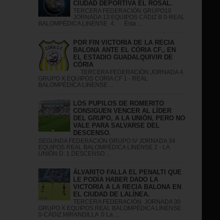
CIUDAD DEPORTIVA EL ROSAL.
TERCERA FEDERACIÓN GRUPO10
JORNADA 13 EQUIPOS CÁDIZ B 0-REAL
BALOMPÉDICA LINENSE 4. Ésta ...
POR FIN VICTORIA DE LA RECIA
BALONA ANTE EL CÓRIA CF., EN
EL ESTADIO GUADALQUIVIR DE
CÓRIA
TERCERA FEDERACIÓN JORNADA 4
GRUPO X EQUIPOS CORIA CF 1 - REAL
BALOMPÉDICA LINENSE ...
LOS PUPILOS DE ROMERITO
CONSIGUEN VENCER AL LÍDER
DEL GRUPO, A LA UNIÓN, PERO NO
VALE PARA SALVARSE DEL
DESCENSO.
S
SEGUNDA FEDERACIÓN GRUPO IV JORNADA 34
EQUIPOS REAL BALOMPÉDICA LINENSE 2 - LA
UNIÓN D. 1 DESCENSO ...
ÁLVARITO FALLA EL PENALTI QUE
LE PODÍA HABER DADO LA
VICTORIA A LA RECIA BALONA EN
EL CIUDAD DE LALÍNEA.
TERCERA FEDERACIÓN JORNADA 30
GRUPO X EQUIPOS REAL BALOMPÉDICA LINENSE
0-CÁDIZ MIRANDILLA 0 La ...