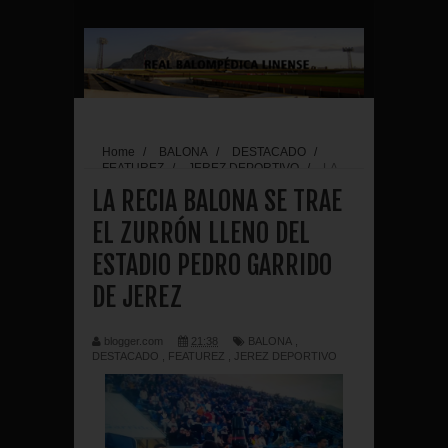
Home
/
BALONA
/
DESTACADO
/
FEATUREZ
/
JEREZ DEPORTIVO
/
LA
RECIA BALONA SE TRAE EL ZURRÓN LLENO
LA RECIA BALONA SE TRAE
DEL ESTADIO PEDRO GARRIDO DE JEREZ
EL ZURRÓN LLENO DEL
ESTADIO PEDRO GARRIDO
DE JEREZ
blogger.com
21:38
BALONA
,
DESTACADO
,
FEATUREZ
,
JEREZ DEPORTIVO