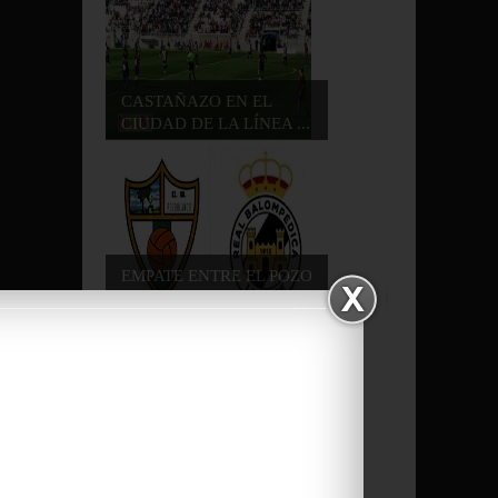
CASTAÑAZO EN EL
CIUDAD DE LA LÍNEA ...
EMPATE ENTRE EL POZO
BLANCO Y LA BA...
LA RECIA BALONA HA
MERECIDO MEJOR R...