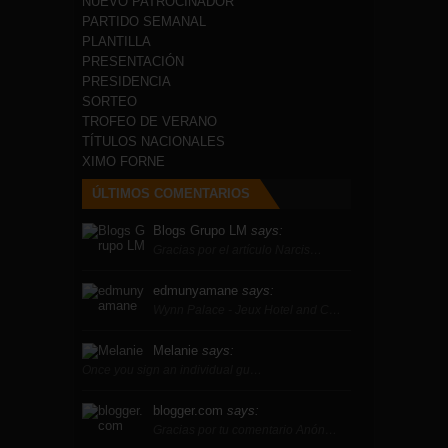
NUEVO PATROCINADOR
PARTIDO SEMANAL
PLANTILLA
PRESENTACIÓN
PRESIDENCIA
SORTEO
TROFEO DE VERANO
TÍTULOS NACIONALES
XIMO FORNE
ÚLTIMOS COMENTARIOS
Blogs Grupo LM
says:
Gracias por el artículo Narcis…
edmunyamane
says:
Wynn Palace - Jeux Hotel and C…
Melanie
says:
Once you sign an individual gu…
blogger.com
says:
Gracias por tu comentario Anón…