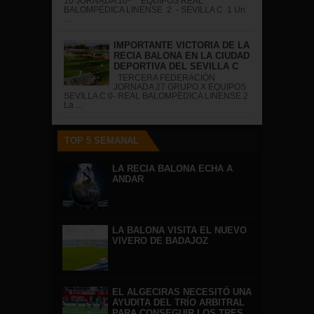
10 JORNADA 10ª EQUIPOS REAL
BALOMPÉDICA LINENSE 2 - SEVILLA C 1 Un
...
IMPORTANTE VICTORIA DE LA
RECIA BALONA EN LA CIUDAD
DEPORTIVA DEL SEVILLA C
TERCERA FEDERACIÓN
JORNADA 27 GRUPO X EQUIPOS
SEVILLA C 0- REAL BALOMPÉDICA LINENSE 2
La ...
TOP 5 SEMANAL
LA RECIA BALONA ECHA A
ANDAR
LA BALONA VISITA EL NUEVO
VIVERO DE BADAJOZ
EL ALGECIRAS NECESITÓ UNA
AYUDITA DEL TRÍO ARBITRAL
PARA CONSEGUIR LOS TRES