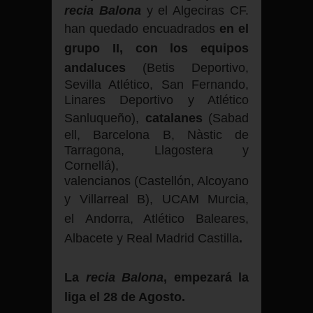
recia Balona
y el Algeciras CF.
han quedado encuadrados
en el
grupo II, con los equipos
andaluces
(Betis Deportivo,
Sevilla Atlético, San Fernando,
Linares Deportivo y Atlético
Sanluqueño),
catalanes
(Sabad
ell, Barcelona B, Nàstic de
Tarragona, Llagostera y
Cornellá),
valencianos
(Castellón, Alcoyano
y Villarreal B),
UCAM
Murcia,
el
Andorra, Atlético Baleares,
Albacete y Real Madrid Castilla
.
La
recia Balona
, empezará la
liga el 28 de Agosto.