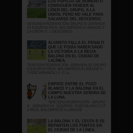
LOS PUPILOS DE ROMERITO
CONSIGUEN VENCER AL
LÍDER DEL GRUPO, A LA
UNIÓN, PERO NO VALE PARA
SALVARSE DEL DESCENSO.
SEGUNDA FEDERACIÓN GRUPO IV JORNADA
34 EQUIPOS REAL BALOMPÉDICA LINENSE 2 -
LA UNIÓN D. 1 DESCENSO ...
ÁLVARITO FALLA EL PENALTI
QUE LE PODÍA HABER DADO
LA VICTORIA A LA RECIA
BALONA EN EL CIUDAD DE
LALÍNEA.
TERCERA FEDERACIÓN JORNADA 30 GRUPO
X EQUIPOS REAL BALOMPÉDICA LINENSE 0-
CÁDIZ MIRANDILLA 0 La ...
EMPATE ENTRE EL POZO
BLANCO Y LA BALONA EN EL
CAMPO NUESTRA SEÑORA DE
LA LUNA.
TERCERA FEDERACIÓN GRUPO
X JORNADA 24 EQUIPOS POZO BLANCO CF
0-REAL BALOMPÉDICA LINENSE ...
LA BALONA Y EL CEUTA B SE
REPARTEN LOS PUNTOS EN
EL CIUDAD DE LA LÍNEA.