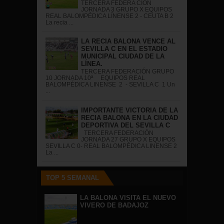
TERCERA FEDERA CIÓN
JORNADA 3 GRUPO X EQUIPOS
REAL BALOMPÉDICA LÍNENSE 2 - CEUTA B 2
La recia ...
LA RECIA BALONA VENCE AL
SEVILLA C EN EL ESTADIO
MUNICIPAL CIUDAD DE LA
LÍNEA.
TERCERA FEDERACIÓN GRUPO
10 JORNADA 10ª EQUIPOS REAL
BALOMPÉDICA LINENSE 2 - SEVILLA C 1 Un
...
IMPORTANTE VICTORIA DE LA
RECIA BALONA EN LA CIUDAD
DEPORTIVA DEL SEVILLA C
TERCERA FEDERACIÓN
JORNADA 27 GRUPO X EQUIPOS
SEVILLA C 0- REAL BALOMPÉDICA LINENSE 2
La ...
TOP 5 SEMANAL
LA BALONA VISITA EL NUEVO
VIVERO DE BADAJOZ