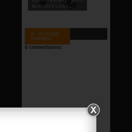
EMPATE ENTRE EL POZO
BLANCO Y LA BA...
BLOGGER
COMMENT
0 comentarios:
FACEBOOK
COMMENT