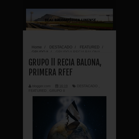
Home
/
DESTACADO
/
FEATURED
/
GRUPO II
/
GRUPO ll RECIA BALONA,
PRIMERA RFEF
GRUPO ll RECIA BALONA,
PRIMERA RFEF
blogger.com
16:19
DESTACADO
,
FEATURED
,
GRUPO II