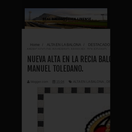
Home
/
ALTA EN LA BALONA
/
DESTACADO
/
FEATUR
MERCADO DE INVIERNO. MANUEL TOLEDANO.
NUEVA ALTA EN LA RECIA BALONA DE
MANUEL TOLEDANO.
blogger.com
15:04
ALTA EN LA BALONA
,
DESTACADO
,
F