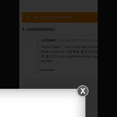
BLOGGER COMMENT
1 comentarios:
ANÓNIMO
3 DE MARZO DE 2022 A LAS 21:30
Wynn Palace - Jeux Hotel and Casino in Las Veg
Book a room at
서울특별 출장안마
Wynn Palace. A
해 출장안마
an expansive dining area, and a
당진
reviews
Responder