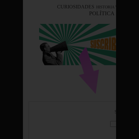
CURIOSIDADES
HISTORIA Y VIAJES
C
POLÍTICA
ASTRONOM
Suscríbete po