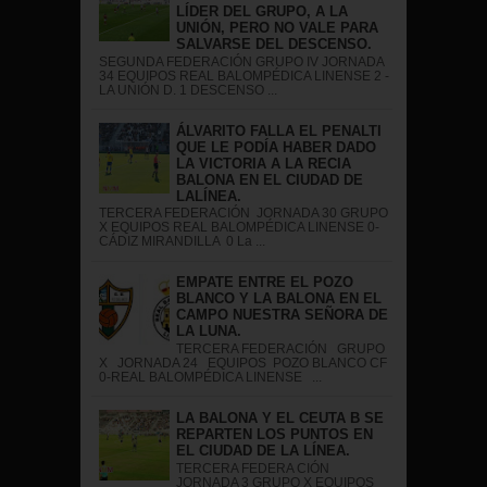
LÍDER DEL GRUPO, A LA
UNIÓN, PERO NO VALE PARA
SALVARSE DEL DESCENSO.
SEGUNDA FEDERACIÓN GRUPO IV JORNADA
34 EQUIPOS REAL BALOMPÉDICA LINENSE 2 -
LA UNIÓN D. 1 DESCENSO ...
ÁLVARITO FALLA EL PENALTI
QUE LE PODÍA HABER DADO
LA VICTORIA A LA RECIA
BALONA EN EL CIUDAD DE
LALÍNEA.
TERCERA FEDERACIÓN JORNADA 30 GRUPO
X EQUIPOS REAL BALOMPÉDICA LINENSE 0-
CÁDIZ MIRANDILLA 0 La ...
EMPATE ENTRE EL POZO
BLANCO Y LA BALONA EN EL
CAMPO NUESTRA SEÑORA DE
LA LUNA.
TERCERA FEDERACIÓN GRUPO
X JORNADA 24 EQUIPOS POZO BLANCO CF
0-REAL BALOMPÉDICA LINENSE ...
LA BALONA Y EL CEUTA B SE
REPARTEN LOS PUNTOS EN
EL CIUDAD DE LA LÍNEA.
TERCERA FEDERA CIÓN
JORNADA 3 GRUPO X EQUIPOS