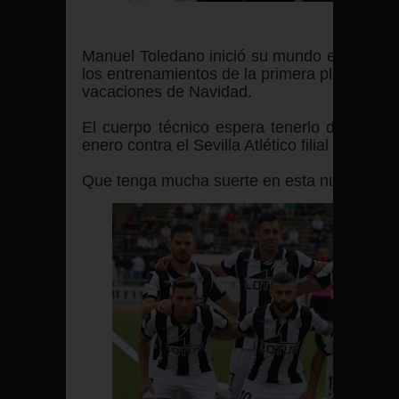
Manuel Toledano inició su mundo en el fútbo
los entrenamientos de la primera plantilla
cu
vacaciones de Navidad.
El cuerpo técnico espera tenerlo dentro
de 
enero contra el Sevilla Atlético
filial del equi
Que tenga mucha suerte en esta nueva etapa