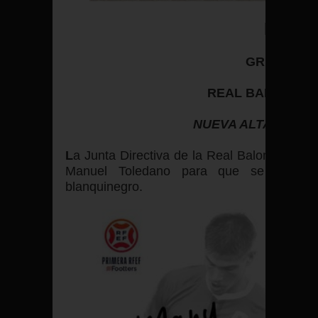
PRIM
RFE
GRUPO SE
REAL BALOMPÉD
NUEVA ALTA EN LA
L
a Junta Directiva de la Real Balompédica
Manuel Toledano para que se convier
blanquinegro.