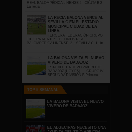
REAL BALOMPÉDICA LÍNENSE 2 - CEUTA B 2
La recia ...
LA RECIA BALONA VENCE AL
SEVILLA C EN EL ESTADIO
MUNICIPAL CIUDAD DE LA
LÍNEA.
TERCERA FEDERACIÓN GRUPO
10 JORNADA 10ª EQUIPOS REAL
BALOMPÉDICA LINENSE 2 - SEVILLA C 1 Un
...
LA BALONA VISITA EL NUEVO
VIVERO DE BADAJOZ
ESTADIO EL NUEVO VIVERO DE
BADAJOZ (HOY.ES) GRUPO IV
SEGUNDA DIVISIÓN B Primera ...
TOP 5 SEMANAL
LA BALONA VISITA EL NUEVO
VIVERO DE BADAJOZ
EL ALGECIRAS NECESITÓ UNA
AYUDITA DEL TRÍO ARBITRAL